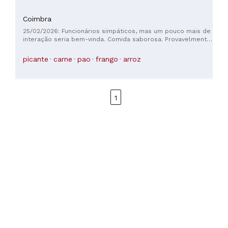
Coimbra
25/02/2026: Funcionários simpáticos, mas um pouco mais de
interação seria bem-vinda. Comida saborosa. Provavelmente
a melhor comida indiana que comemos na cidade de
Coimbra. Mas poderia ser melhor.
picante
carne
pao
frango
arroz
1