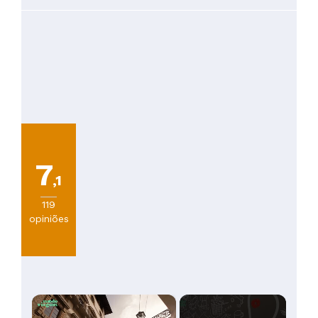
7
,1
119
opiniões
×