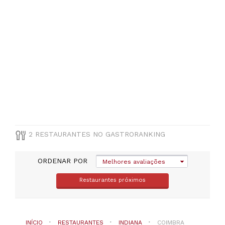
DE
COZINHA
Indiana
PREÇOS
Menos
de
20€
(
1
)
2 RESTAURANTES NO GASTRORANKING
ORDENAR POR
Melhores avaliações
Restaurantes próximos
INÍCIO
RESTAURANTES
INDIANA
COIMBRA