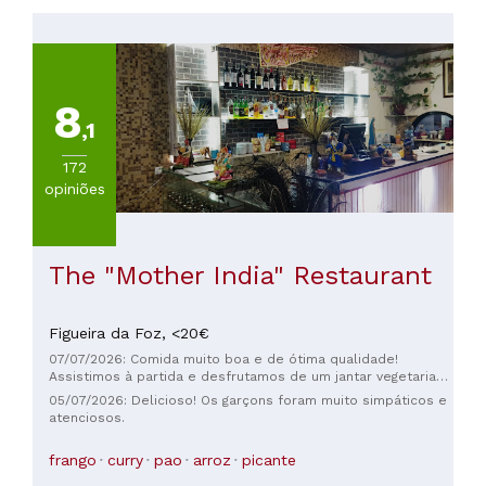
8
,1
172
opiniões
The "Mother India" Restaurant
Figueira da Foz,
<20€
07/07/2026: Comida muito boa e de ótima qualidade!
Assistimos à partida e desfrutamos de um jantar vegetariano
completo!
05/07/2026: Delicioso! Os garçons foram muito simpáticos e
atenciosos.
frango
curry
pao
arroz
picante