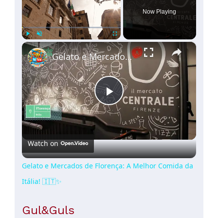
Now Playing
×
Play
Unmute
Fullscreen
Gelato e Mercados de Florença: A Melhor Comida da Itália! 🇮🇹✨
Play
Video
Watch on
Gelato e Mercados de Florença: A Melhor Comida da
Itália! 🇮🇹✨
Gul&Guls