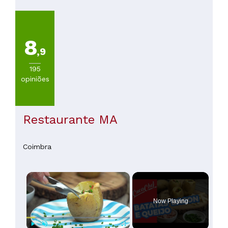
de
20€
(
163
)
De
8
20
,9
a
30€
195
(
74
)
opiniões
De
30
a
45€
Restaurante MA
(
31
)
De
45
Coimbra
a
60€
×
(
7
)
De
60
Now Playing
a
100€
(
2
)