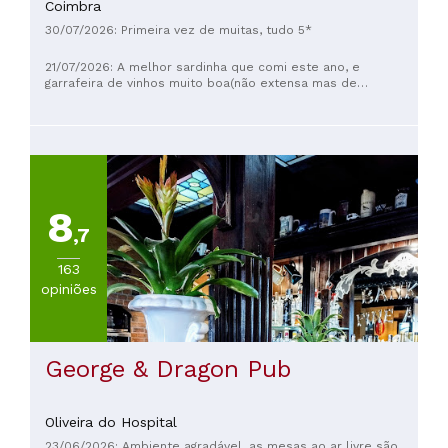
Coimbra
30/07/2026: Primeira vez de muitas, tudo 5*
21/07/2026: A melhor sardinha que comi este ano, e
garrafeira de vinhos muito boa(não extensa mas de
qualidade). O Gonçalo e a Carolina como excelentes
anfitriões.
8
,7
163
opiniões
George & Dragon Pub
Oliveira do Hospital
23/06/2026: Ambiente agradável, as mesas ao ar livre são