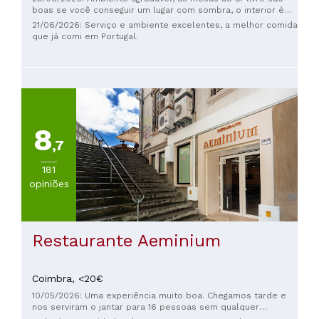
boas se você conseguir um lugar com sombra, o interior é
como um pub inglês tradicional, os funcionários são muito
21/06/2026: Serviço e ambiente excelentes, a melhor comida
simpáticos e prestativos
que já comi em Portugal.
8
,7
181
opiniões
Restaurante Aeminium
Coimbra,
<20€
10/05/2026: Uma experiência muito boa. Chegamos tarde e
nos serviram o jantar para 16 pessoas sem qualquer
problema. O garçom foi excepcional, falando conosco em