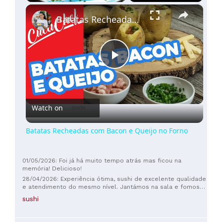
×
Mais
Play
Unmute
Fullscreen
Batatas Recheadas com Bacon e Queijo no Forno
de
100€
(
4
)
Play
Video
Watch on
Batatas Recheadas com Bacon e Queijo no Forno
01/05/2026: Foi já há muito tempo atrás mas ficou na
memória! Delicioso!
28/04/2026: Experiência ótima, sushi de excelente qualidade
e atendimento do mesmo nível. Jantámos na sala e fomos
servidos pelo Bernardo, que nos acompanhou ao longo dos
sushi
vários momentos da degustação com muito conhecimento e
grande simpatia, o que deu um toque pessoal mesmo não
estando ao balcão. O chef Luís também foi ter connosco por