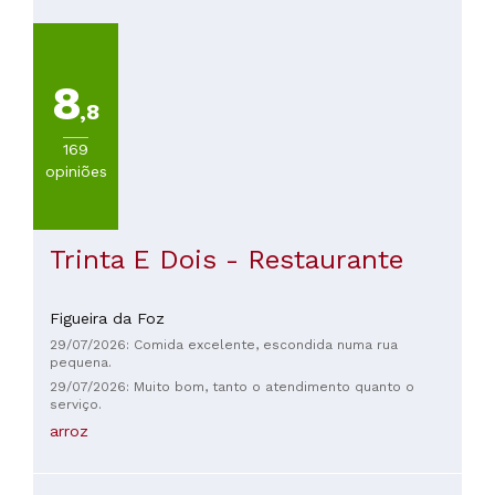
duas vezes para apresentar alguns dos momentos e garantir
que estava tudo bem. A repetir no futuro
8
,8
169
opiniões
Trinta E Dois - Restaurante
Figueira da Foz
29/07/2026: Comida excelente, escondida numa rua
pequena.
29/07/2026: Muito bom, tanto o atendimento quanto o
serviço.
arroz