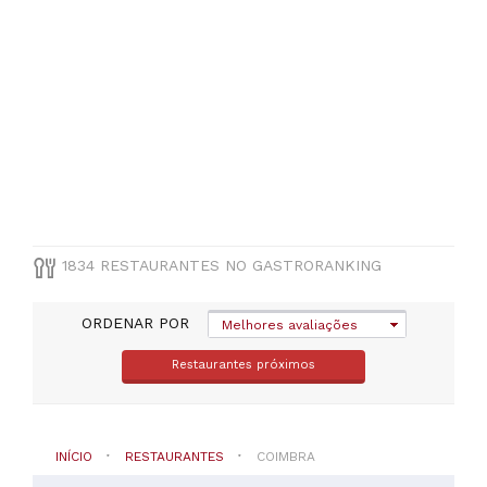
Montemor-
o-
Velho
(
49
)
Oliveira
do
Hospital
(
49
)
Condeixa-
a-
Nova
(
47
)
1834 RESTAURANTES NO GASTRORANKING
Arganil
(
45
)
Tábua
ORDENAR POR
Melhores avaliações
(
33
)
Restaurantes próximos
VER
TODAS
INÍCIO
RESTAURANTES
COIMBRA
TIPO
DE