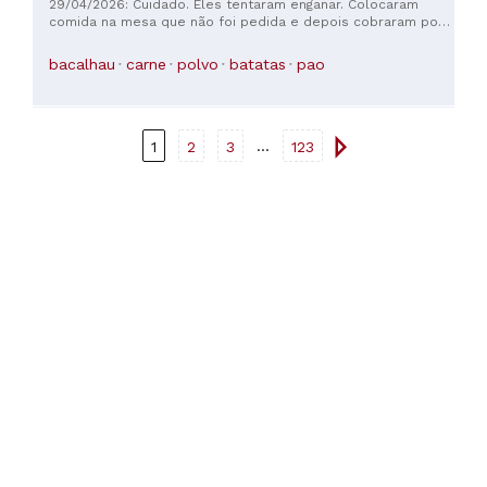
29/04/2026: Cuidado. Eles tentaram enganar. Colocaram
espanhol e sempre muito atencioso.
comida na mesa que não foi pedida e depois cobraram por
ela.
bacalhau
carne
polvo
batatas
pao
...
1
2
3
123