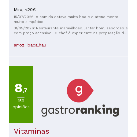
Mira,
<20€
15/07/2026: A comida estava muito boa e o atendimento
muito simpático.
31/05/2026: Restaurante maravilhoso, jantar bom, saboroso e
com preço acessível. O chef é experiente na preparação de
pratos locais e sabe combinar pratos de outros países.
Atendimento aberto e simpático. Quero voltar. Obrigada ao
arroz
bacalhau
chef e à equipe. Obrigada Iva 🥳🥳🥳🥳
8
,7
159
opiniões
Vitaminas