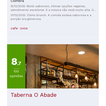
Coimbra
15/12/2025: Muito saboroso, ótimas opções veganas,
atendimento excelente. E a música não está muito alta. O
que mais se pode pedir?
01/12/2025: Ótimo brunch. A comida estava saborosa e a
porção era generosa.
cafe
ovos
8
,7
100
opiniões
Taberna O Abade