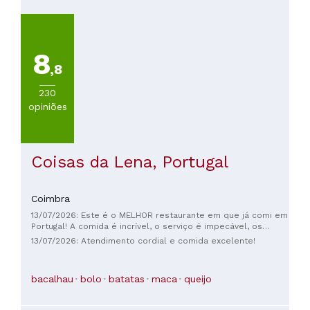
8
,8
230
opiniões
Coisas da Lena, Portugal
Coimbra
13/07/2026: Este é o MELHOR restaurante em que já comi em
Portugal! A comida é incrível, o serviço é impecável, os
funcionários são super simpáticos e tudo a um preço muito
13/07/2026: Atendimento cordial e comida excelente!
acessível! 👩‍🍳 A Lena é sem dúvida a melhor cozinheira de
Portugal. Até breve!! 🏄
bacalhau
bolo
batatas
maca
queijo