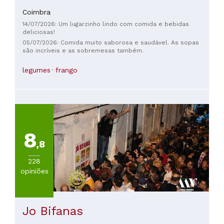
Coimbra
14/07/2026: Um lugarzinho lindo com comida e bebidas
deliciosas!
05/07/2026: Comida muito saborosa e saudável. As sopas
são incríveis e as sobremesas também.
legumes
frango
8
,8
228
opiniões
Jo Bifanas