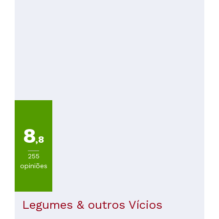
8
,8
255
opiniões
Legumes & outros Vícios