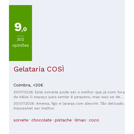
COZINHA
Outras
cocinhas
9
européias
,0
(
235
)
Portuguesa
302
(
154
)
opiniões
Otras
cocinhas
(
117
)
Mediterraneo
Gelataria COSÌ
(
77
)
Italiana
(
35
)
Coimbra,
<20€
21/07/2026: Este sorvete pode ser o melhor que já comi fora
da Itália! O espaço para sentar é pequeno, mas isso se deve
VER
ao planejamento urbano. O atendimento é bom e eles falam
TODAS
20/07/2026: Ameixa, figo e laranja com alecrim. Tão delicado.
inglês. Os preços são bem razoáveis, considerando que fica
Impossível ser melhor.
no centro de uma área turística. Havia um banheiro
disponível para os clientes.
sorvete
chocolate
pistache
limao
coco
PREÇOS
Menos