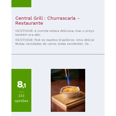
Central Grill : Churrascaria -
Restaurante
05/07/2026: A comida estava deliciosa, mas o preço
também era alto.
05/07/2026: Pedi os espetos brasileiros. Uma delícia!
Muitas variedades de carne, todas excelentes. Os
garçons trazem os espetos à mesa e os cortam
diretamente no seu prato. Eles chegam com um sinal
sonoro e continuam enchendo os pratos até você ficar
satisfeito! 🫠 Restaurante altamente recomendado!
8
,1
233
opiniões