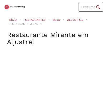
Toggle
Procurar
navigation
INÍCIO
RESTAURANTES
BEJA
ALJUSTREL
RESTAURANTE MIRANTE
Restaurante Mirante
em
Aljustrel