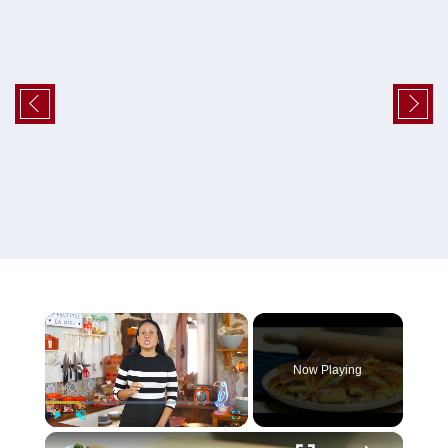
×
Now Playing
×
Play
Unmute
Fullscreen