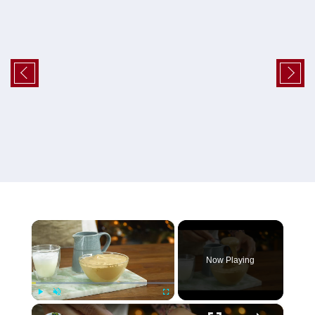
×
Now Playing
×
Play
Unmute
Fullscreen