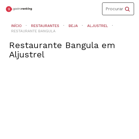
Toggle
Procurar
navigation
INÍCIO
RESTAURANTES
BEJA
ALJUSTREL
RESTAURANTE BANGULA
Restaurante Bangula
em
Aljustrel