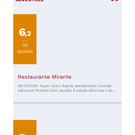
6
,2
125
opiniões
Restaurante Mirante
26/07/2026: Super cheio Rapido atendimento Comida
saborosa Peixinho bem assado A salada deliciosa e bem
colorida Simpatico Staff E a dona muito simpatica,
prontificou se logo a sentar nos