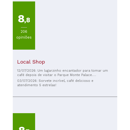
8
,8
206
opiniões
Local Shop
12/07/2026: Um lugarzinho encantador para tomar um
café depois de visitar o Parque Monte Palace.
Funcionários muito acolhedores.
03/07/2026: Sorvete incrível, café delicioso e
atendimento 5 estrelas!