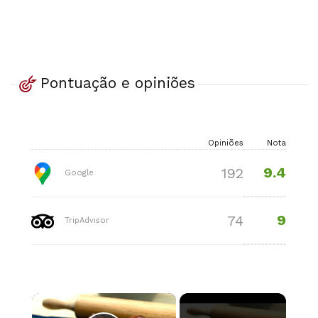
Pontuação e opiniões
Opiniões
Nota
9.4
192
Google
9
74
TripAdvisor
×