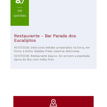
8
,7
215
opiniões
Restaurante - Bar Parada dos
Eucaliptos
14/07/2026: Deliciosos kebabs preparados na hora, em
forno a lenha. Batatas fritas caseiras deliciosas.
12/07/2026: Restaurante basico. So servem a espetada
tipica da ilha com milho frito