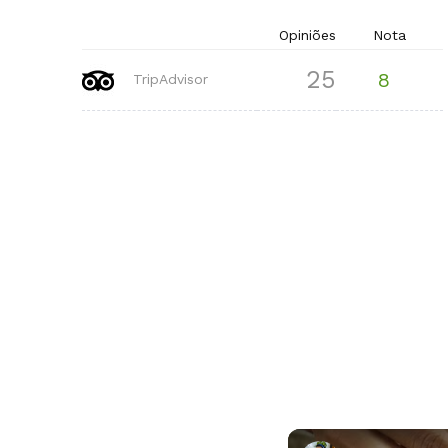
Opiniões
Nota
25
8
TripAdvisor