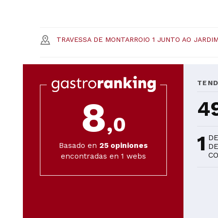
TRAVESSA DE MONTARROIO 1 JUNTO AO JARDIM
TEND
8
4
,0
1
DE
Basado en
25
opiniones
DE
CO
encontradas en 1 webs