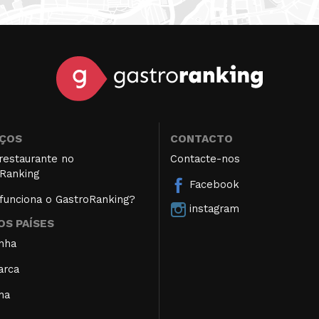
IÇOS
CONTACTO
restaurante no
Contacte-nos
Ranking
Facebook
unciona o GastroRanking?
instagram
S PAÍSES
nha
arca
ha