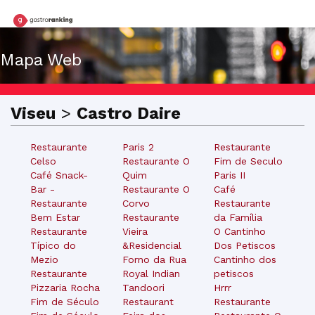
Mapa Web
Viseu
>
Castro Daire
Restaurante
Paris 2
Restaurante
Celso
Restaurante O
Fim de Seculo
Café Snack-
Quim
Paris II
Bar -
Restaurante O
Café
Restaurante
Corvo
Restaurante
Bem Estar
Restaurante
da Família
Restaurante
Vieira
O Cantinho
Típico do
&Residencial
Dos Petiscos
Mezio
Forno da Rua
Cantinho dos
Restaurante
Royal Indian
petiscos
Pizzaria Rocha
Tandoori
Hrrr
Fim de Século
Restaurant
Restaurante