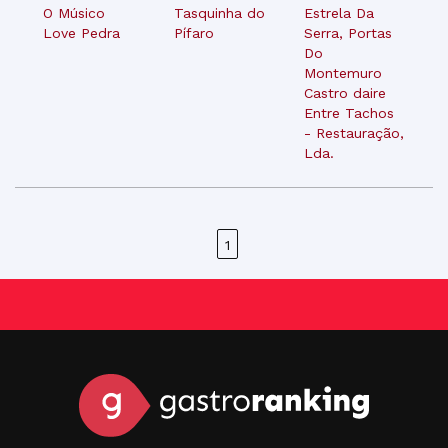
O Músico
Tasquinha do
Estrela Da
Love Pedra
Pífaro
Serra, Portas
Do
Montemuro
Castro daire
Entre Tachos
- Restauração,
Lda.
1