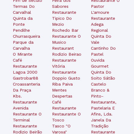
Fim de Século
Feira dos
Restaurante O
Termas Do
Sabores
Pastor
Carvalhal
Restaurante
L'amoure
Quinta da
Tipico Do
Restaurante
Ponte
Mezio
Adega
Pendilhe
Rochedo Bar
Regional
Churrasqueira
Restaurante O
Quinta Do
Parque da
Musico
Vale
Carvalha
Restaurant
Cantinho Do
O Mirante
Rodizio Beirao
Pastel
Café
Restaurante
Ouvida
Restaurante
Vitória
Gourmet
Lagoa 2000
Restaurante
Quinta Do
Gastrobar88
Doppio Gusto
Soito Sátão
Croassanteria
Riba Paiva
Castelo
Da Praça
Mentes
Branco &
Kbs.
Despertas
Pinto-
Restaurante
Café
Restaurante,
Avenida
Restaurante
Pastelaria E
Restaurante O
Restaurante O
Afins, Lda.
Terminal
Tosco
Janela Da
Restaurante
Tasco "O
Tradição
Rodizio Beirão
Varosa"
Restaurante