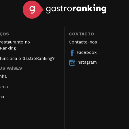
IÇOS
CONTACTO
restaurante no
Contacte-nos
Ranking
Facebook
unciona o GastroRanking?
instagram
S PAÍSES
nha
arca
ha
a