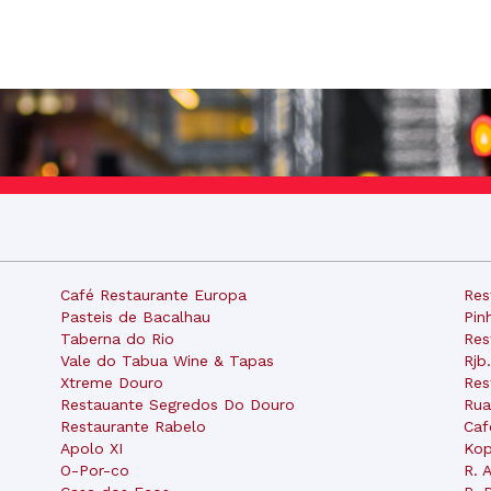
Café Restaurante Europa
Res
Pasteis de Bacalhau
Pin
Taberna do Rio
Res
Vale do Tabua Wine & Tapas
Rjb
Xtreme Douro
Res
Restauante Segredos Do Douro
Rua
Restaurante Rabelo
Caf
Apolo XI
Kop
O-Por-co
R. 