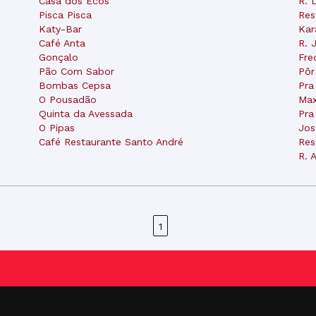
Casa dos Ecos
R. 
Pisca Pisca
Res
Katy-Bar
Kar
Café Anta
R. 
Gonçalo
Fre
Pão Com Sabor
Pôr
Bombas Cepsa
Pra
O Pousadão
Max
Quinta da Avessada
Pra
O Pipas
Jos
Café Restaurante Santo André
Res
R. 
1