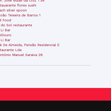
Dr. José Bulas da Cruz T39
tauarante flores sushi
ach silver spoon
João Teixeira de Barros 1
d Food
 do Sol restaurante
 Li Bar
iDouro
 Li Bar
é De Almeida, Pensão Residencial E
taurante Lda
António Manuel Saraiva 29