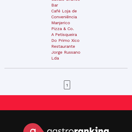
Bar
Café Loja de
Conveniência
Manjerico
Pizza & Co.
A Petisqueira
Do Primo Xico
Restaurante
Jorge Russano
Lda
1