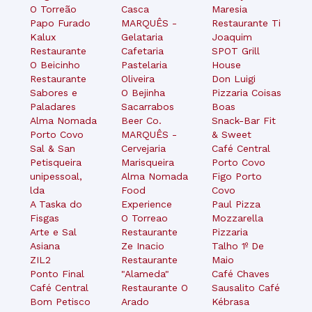
O Torreão
Casca
Maresia
Papo Furado
MARQUÊS -
Restaurante Ti
Kalux
Gelataria
Joaquim
Restaurante
Cafetaria
SPOT Grill
O Beicinho
Pastelaria
House
Restaurante
Oliveira
Don Luigi
Sabores e
O Bejinha
Pizzaria Coisas
Paladares
Sacarrabos
Boas
Alma Nomada
Beer Co.
Snack-Bar Fit
Porto Covo
MARQUÊS -
& Sweet
Sal & San
Cervejaria
Café Central
Petisqueira
Marisqueira
Porto Covo
unipessoal,
Alma Nomada
Figo Porto
lda
Food
Covo
A Taska do
Experience
Paul Pizza
Fisgas
O Torreao
Mozzarella
Arte e Sal
Restaurante
Pizzaria
Asiana
Ze Inacio
Talho 1º De
ZIL2
Restaurante
Maio
Ponto Final
"Alameda"
Café Chaves
Café Central
Restaurante O
Sausalito Café
Bom Petisco
Arado
Kébrasa