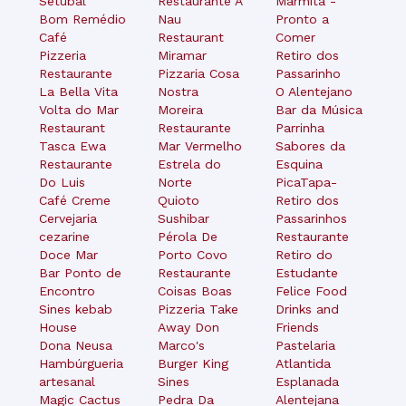
Setúbal
Restaurante A
Marmita -
Bom Remédio
Nau
Pronto a
Café
Restaurant
Comer
Pizzeria
Miramar
Retiro dos
Restaurante
Pizzaria Cosa
Passarinho
La Bella Vita
Nostra
O Alentejano
Volta do Mar
Moreira
Bar da Música
Restaurant
Restaurante
Parrinha
Tasca Ewa
Mar Vermelho
Sabores da
Restaurante
Estrela do
Esquina
Do Luis
Norte
PicaTapa-
Café Creme
Quioto
Retiro dos
Cervejaria
Sushibar
Passarinhos
cezarine
Pérola De
Restaurante
Doce Mar
Porto Covo
Retiro do
Bar Ponto de
Restaurante
Estudante
Encontro
Coisas Boas
Felice Food
Sines kebab
Pizzeria Take
Drinks and
House
Away Don
Friends
Dona Neusa
Marco's
Pastelaria
Hambúrgueria
Burger King
Atlantida
artesanal
Sines
Esplanada
Magic Cactus
Pedra Da
Alentejana