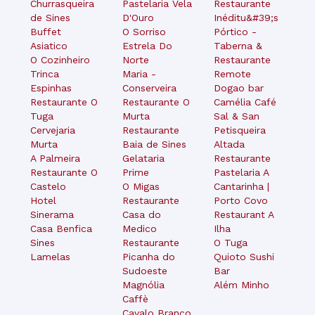
Churrasqueira
Pastelaria Vela
Restaurante
de Sines
D'Ouro
Inéditu&#39;s
Buffet
O Sorriso
Pórtico -
Asiatico
Estrela Do
Taberna &
O Cozinheiro
Norte
Restaurante
Trinca
Maria -
Remote
Espinhas
Conserveira
Dogao bar
Restaurante O
Restaurante O
Camélia Café
Tuga
Murta
Sal & San
Cervejaria
Restaurante
Petisqueira
Murta
Baia de Sines
Altada
A Palmeira
Gelataria
Restaurante
Restaurante O
Prime
Pastelaria A
Castelo
O Migas
Cantarinha |
Hotel
Restaurante
Porto Covo
Sinerama
Casa do
Restaurant A
Casa Benfica
Medico
Ilha
Sines
Restaurante
O Tuga
Lamelas
Picanha do
Quioto Sushi
Sudoeste
Bar
Magnólia
Além Minho
Caffè
Cavalo Branco