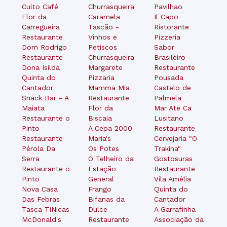
Culto Café
Churrasqueira
Pavilhao
Flor da
Caramela
Il Capo
Carregueira
Tascão -
Ristorante
Restaurante
Vinhos e
Pizzeria
Dom Rodrigo
Petiscos
Sabor
Restaurante
Churrasqueira
Brasileiro
Dona Isilda
Margarete
Restaurante
Quinta do
Pizzaria
Pousada
Cantador
Mamma Mia
Castelo de
Snack Bar - A
Restaurante
Palmela
Maiata
Flor da
Mar Ate Ca
Restaurante o
Biscaia
Lusitano
Pinto
A Cepa 2000
Restaurante
Restaurante
Maria's
Cervejaria "O
Pérola Da
Os Potes
Trakina"
Serra
O Telheiro da
Gostosuras
Restaurante o
Estação
Restaurante
Pinto
General
Vila Amélia
Nova Casa
Frango
Quinta do
Das Febras
Bifanas da
Cantador
Tasca TiNicas
Dulce
A Garrafinha
McDonald's
Restaurante
Associação da