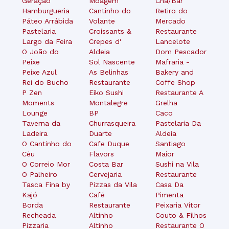
Geração
Moagem
Cha/Bar
Hamburgueria
Cantinho do
Retiro do
Páteo Arrábida
Volante
Mercado
Pastelaria
Croissants &
Restaurante
Largo da Feira
Crepes d'
Lancelote
O João do
Aldeia
Dom Pescador
Peixe
Sol Nascente
Mafraria -
Peixe Azul
As Belinhas
Bakery and
Rei do Bucho
Restaurante
Coffe Shop
P Zen
Eiko Sushi
Restaurante A
Moments
Montalegre
Grelha
Lounge
BP
Caco
Taverna da
Churrasqueira
Pastelaria Da
Ladeira
Duarte
Aldeia
O Cantinho do
Cafe Duque
Santiago
Céu
Flavors
Maior
O Correio Mor
Costa Bar
Sushi na Vila
O Palheiro
Cervejaria
Restaurante
Tasca Fina by
Pizzas da Vila
Casa Da
Kajó
Café
Pimenta
Borda
Restaurante
Peixaria Vitor
Recheada
Altinho
Couto & Filhos
Pizzaria
Altinho
Restaurante O