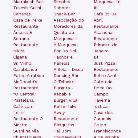
Marrakech Bar
Simples
Marquesa I e
Takeshi Sushi
Sabores
III
Cabanas
Snack-Bar
Café 25 De
Casa de Peixe
Associação do
Abril
Restaurante
Moradores da
Restaurante
Âncora &
Quinta da
Alcanena
Serrano
Marquesa II
Restaurante
Restaurante
A Marquesa
Primeiro de
Nikita
Por Do Sol
Janeiro
Cigana
Tachos e
BP
Sr. Vinho
Panelas
Just Pizza
Casablanca
A Sela - Disco
Restaurante
Pateo Arrabida
Dancing Bar
Retiro Azul
McDonald's
O Telheiro
Cafetaria
Restaurante
Burgrita -
Doce Do
"O Central"
Kebab e
Campo
Pastelaria
Burger Villa
Taverna
Café com
Kaffé Take
rústica
Leite
Away
Casa dos
Restaurante O
Restaurante
Caracóis
Mestre
Basquitos
Grupo
Sushi na vila
Taj Bom
Francisconde
Churrasqueira
Churrasqueira
A da Vizinha