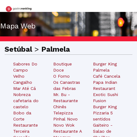
Mapa Web
Setúbal
>
Palmela
Sabores Do
Boutique
Burger King
Campo
Doce
Palmela
Velho
O Forno
Café Cancela
Cangalho
Os Canastras
Papa Indian
Mar Até Cá
das Febras
Restaurant
Nobreza
Mr. Bu -
Exotic Sushi
cafetaria do
Restaurante
Fusion
castelo
Chinês
Burger King
Bobo da
Telepizza
Pizzaria 5
Corte
Pinhal Novo
sentidos
Restaurante
Novo Wok
Gaiteiro -
Terceira
Restaurante A
Salao de