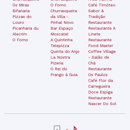
Os Miras
O Forno
Café Timóteo
Bifanaria
Churrasqueira
Sabor &
Pizzas do
da Villa -
Tradição
Louro
Pinhal Novo
Restaurante
Picanharia du
Bar Espaço
Restaurante A
Alecrim
Moscatel
Linete
O Forno
A Quintinha
Restaurante
Telepizza
Food Master
Quinta do Anjo
Coffee Village
La Nostra
- Salão de
Pizeria
Chá
O Rei do
Restaurante
Frango à Guia
Os Paulos
Café Flor da
Carregueira
Doce Espiga
Restaurante
Nascer Do Sol