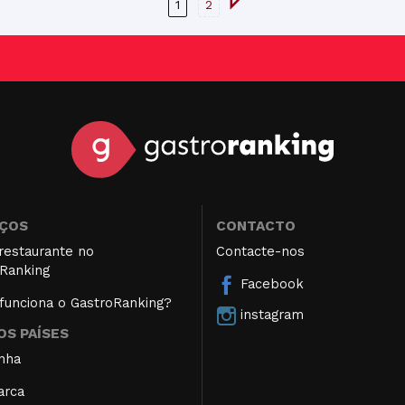
1
2
IÇOS
CONTACTO
restaurante no
Contacte-nos
Ranking
Facebook
unciona o GastroRanking?
instagram
S PAÍSES
nha
arca