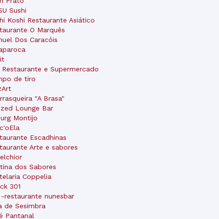
m Prato
U Sushi
hi Koshi Restaurante Asiático
taurante O Marquês
uel Dos Caracóis
aparoca
it
 Restaurante e Supermercado
po de tiro
zArt
rrasqueira "A Brasa"
zed Lounge Bar
urg Montijo
c'oEla
taurante Escadhinas
taurante Arte e sabores
elchior
tina dos Sabores
telaria Coppelia
ck 301
 -restaurante nunesbar
a de Sesimbra
é Pantanal