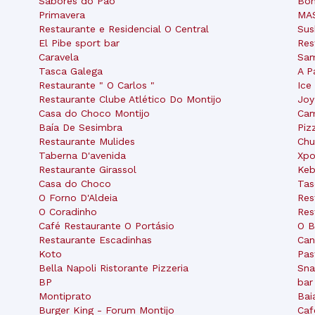
Sabores do Pão
Bo
Primavera
MAS
Restaurante e Residencial O Central
Sus
El Pibe sport bar
Res
Caravela
Sam
Tasca Galega
A P
Restaurante " O Carlos "
Ice 
Restaurante Clube Atlético Do Montijo
Joy
Casa do Choco Montijo
Cam
Baía De Sesimbra
Piz
Restaurante Mulides
Chu
Taberna D'avenida
Xpo
Restaurante Girassol
Keb
Casa do Choco
Tas
O Forno D'Aldeia
Res
O Coradinho
Res
Café Restaurante O Portásio
O B
Restaurante Escadinhas
Can
Koto
Pas
Bella Napoli Ristorante Pizzeria
Sna
BP
bar
Montiprato
Bai
Burger King - Forum Montijo
Caf