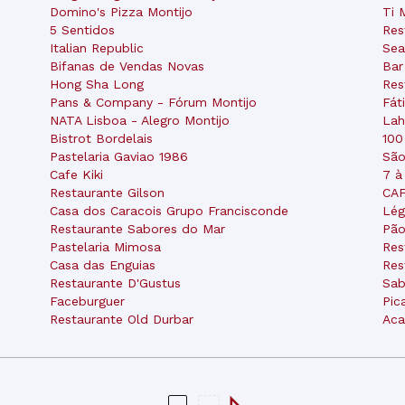
Domino's Pizza Montijo
Ti 
5 Sentidos
Res
Italian Republic
Sea
Bifanas de Vendas Novas
Bar
Hong Sha Long
Res
Pans & Company - Fórum Montijo
Fát
NATA Lisboa - Alegro Montijo
Lah
Bistrot Bordelais
100
Pastelaria Gaviao 1986
São
Cafe Kiki
7 à
Restaurante Gilson
CA
Casa dos Caracois Grupo Francisconde
Lég
Restaurante Sabores do Mar
Pão
Pastelaria Mimosa
Res
Casa das Enguias
Res
Restaurante D'Gustus
Sab
Faceburguer
Pic
Restaurante Old Durbar
Aca