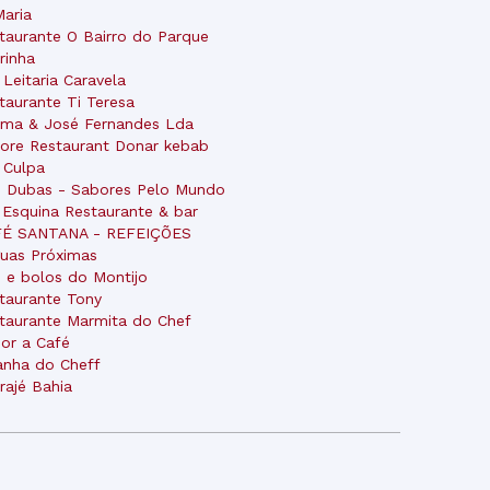
Maria
taurante O Bairro do Parque
rinha
 Leitaria Caravela
taurante Ti Teresa
ima & José Fernandes Lda
ore Restaurant Donar kebab
 Culpa
 Dubas - Sabores Pelo Mundo
 Esquina Restaurante & bar
FÉ SANTANA - REFEIÇÕES
uas Próximas
 e bolos do Montijo
taurante Tony
taurante Marmita do Chef
or a Café
anha do Cheff
rajé Bahia