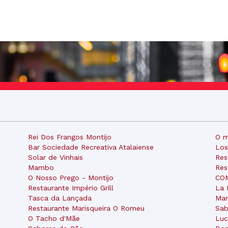
Rei Dos Frangos Montijo
O m
Bar Sociedade Recreativa Atalaiense
Los
Solar de Vinhais
Res
Mambo
Res
O Nosso Prego - Montijo
CO
Restaurante Império Grill
La 
Tasca da Lançada
Man
Restaurante Marisqueira O Romeu
Sab
O Tacho d'Mãe
Luc