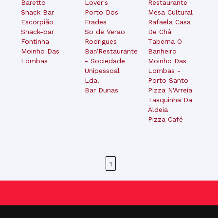
Baretto
Lover's
Restaurante
Snack Bar
Porto Dos
Mesa Cultural
Escorpião
Frades
Rafaela Casa
Snack-bar
So de Verao
De Chá
Fontinha
Rodrigues
Taberna O
Moinho Das
Bar/Restaurante
Banheiro
Lombas
- Sociedade
Moinho Das
Unipessoal
Lombas -
Lda.
Porto Santo
Bar Dunas
Pizza N'Arreia
Tasquinha Da
Aldeia
Pizza Café
1