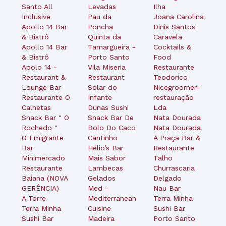
Santo All
Levadas
Ilha
Inclusive
Pau da
Joana Carolina
Apollo 14 Bar
Poncha
Dinis Santos
& Bistrô
Quinta da
Caravela
Apollo 14 Bar
Tamargueira -
Cocktails &
& Bistrô
Porto Santo
Food
Apolo 14 -
Vila Miseria
Restaurante
Restaurant &
Restaurant
Teodorico
Lounge Bar
Solar do
Nicegroomer-
Restaurante O
Infante
restauração
Calhetas
Dunas Sushi
Lda
Snack Bar " O
Snack Bar De
Nata Dourada
Rochedo "
Bolo Do Caco
Nata Dourada
O Emigrante
Cantinho
A Praça Bar &
Bar
Hélio’s Bar
Restaurante
Minimercado
Mais Sabor
Talho
Restaurante
Lambecas
Churrascaria
Baiana (NOVA
Gelados
Delgado
GERÊNCIA)
Med -
Nau Bar
A Torre
Mediterranean
Terra Minha
Terra Minha
Cuisine
Sushi Bar
Sushi Bar
Madeira
Porto Santo