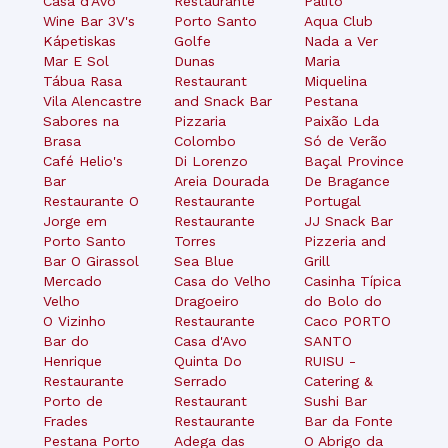
Casa d'Avó
Restaurante
Palito
Wine Bar 3V's
Porto Santo
Aqua Club
Kápetiskas
Golfe
Nada a Ver
Mar E Sol
Dunas
Maria
Tábua Rasa
Restaurant
Miquelina
Vila Alencastre
and Snack Bar
Pestana
Sabores na
Pizzaria
Paixão Lda
Brasa
Colombo
Só de Verão
Café Helio's
Di Lorenzo
Baçal Province
Bar
Areia Dourada
De Bragance
Restaurante O
Restaurante
Portugal
Jorge em
Restaurante
JJ Snack Bar
Porto Santo
Torres
Pizzeria and
Bar O Girassol
Sea Blue
Grill
Mercado
Casa do Velho
Casinha Típica
Velho
Dragoeiro
do Bolo do
O Vizinho
Restaurante
Caco PORTO
Bar do
Casa d'Avo
SANTO
Henrique
Quinta Do
RUISU -
Restaurante
Serrado
Catering &
Porto de
Restaurant
Sushi Bar
Frades
Restaurante
Bar da Fonte
Pestana Porto
Adega das
O Abrigo da