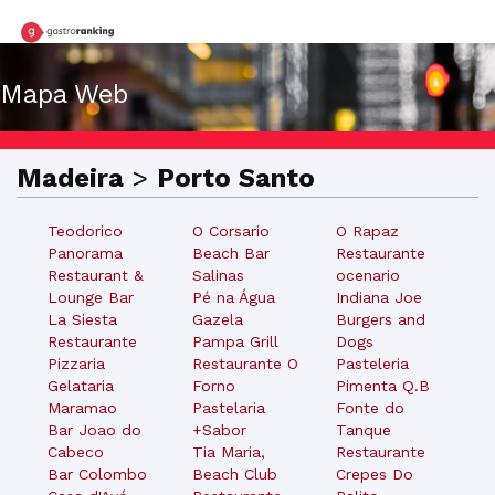
Mapa Web
Madeira
>
Porto Santo
Teodorico
O Corsario
O Rapaz
Panorama
Beach Bar
Restaurante
Restaurant &
Salinas
ocenario
Lounge Bar
Pé na Água
Indiana Joe
La Siesta
Gazela
Burgers and
Restaurante
Pampa Grill
Dogs
Pizzaria
Restaurante O
Pasteleria
Gelataria
Forno
Pimenta Q.B
Maramao
Pastelaria
Fonte do
Bar Joao do
+Sabor
Tanque
Cabeco
Tia Maria,
Restaurante
Bar Colombo
Beach Club
Crepes Do