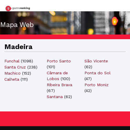
Mapa Web
Madeira
Funchal
(
1098
)
Porto Santo
São Vicente
(
101
)
(
62
)
Santa Cruz
(
238
)
Câmara de
Ponta do Sol
Machico
(
152
)
Lobos
(
100
)
(
47
)
Calheta
(
111
)
Ribeira Brava
Porto Moniz
(
67
)
(
42
)
Santana
(
62
)