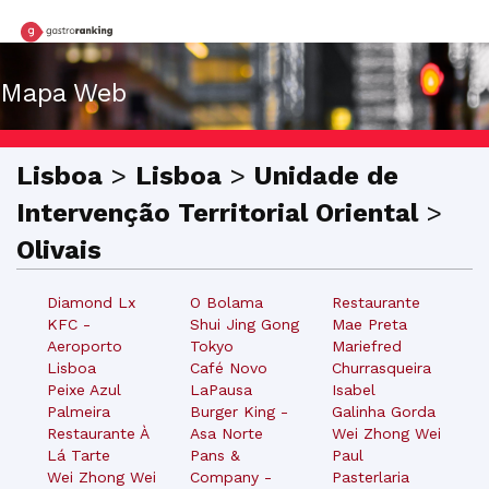
Mapa Web
Lisboa
>
Lisboa
>
Unidade de
Intervenção Territorial Oriental
>
Olivais
Diamond Lx
O Bolama
Restaurante
KFC -
Shui Jing Gong
Mae Preta
Aeroporto
Tokyo
Mariefred
Lisboa
Café Novo
Churrasqueira
Peixe Azul
LaPausa
Isabel
Palmeira
Burger King -
Galinha Gorda
Restaurante À
Asa Norte
Wei Zhong Wei
Lá Tarte
Pans &
Paul
Wei Zhong Wei
Company -
Pasterlaria