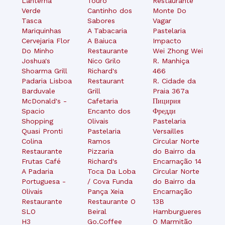
Lanterna
Touro
Restaurante
Verde
Cantinho dos
Monte Do
Tasca
Sabores
Vagar
Mariquinhas
A Tabacaria
Pastelaria
Cervejaria Flor
A Baiuca
Impacto
Do Minho
Restaurante
Wei Zhong Wei
Joshua's
Nico Grilo
R. Manhiça
Shoarma Grill
Richard's
466
Padaria Lisboa
Restaurant
R. Cidade da
Barduvale
Grill
Praia 367a
McDonald's -
Cafetaria
Пицирия
Spacio
Encanto dos
Фредди
Shopping
Olivais
Pastelaria
Quasi Pronti
Pastelaria
Versailles
Colina
Ramos
Circular Norte
Restaurante
Pizzaria
do Bairro da
Frutas Café
Richard's
Encarnação 14
A Padaria
Toca Da Loba
Circular Norte
Portuguesa -
/ Cova Funda
do Bairro da
Olivais
Pança Xeia
Encarnação
Restaurante
Restaurante O
13B
SLO
Beiral
Hamburgueres
H3
Go.Coffee
O Marmitão