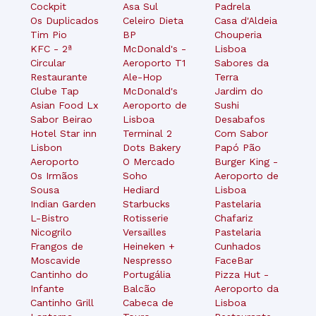
Cockpit
Asa Sul
Padrela
Os Duplicados
Celeiro Dieta
Casa d'Aldeia
Tim Pio
BP
Chouperia
KFC - 2ª
McDonald's -
Lisboa
Circular
Aeroporto T1
Sabores da
Restaurante
Ale-Hop
Terra
Clube Tap
McDonald's
Jardim do
Asian Food Lx
Aeroporto de
Sushi
Sabor Beirao
Lisboa
Desabafos
Hotel Star inn
Terminal 2
Com Sabor
Lisbon
Dots Bakery
Papó Pão
Aeroporto
O Mercado
Burger King -
Os Irmãos
Soho
Aeroporto de
Sousa
Hediard
Lisboa
Indian Garden
Starbucks
Pastelaria
L-Bistro
Rotisserie
Chafariz
Nicogrilo
Versailles
Pastelaria
Frangos de
Heineken +
Cunhados
Moscavide
Nespresso
FaceBar
Cantinho do
Portugália
Pizza Hut -
Infante
Balcão
Aeroporto da
Cantinho Grill
Cabeca de
Lisboa