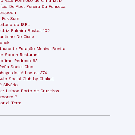
do Vale Formoso de Cima 127b
fício De Abel Pereira Da Fonseca
verspoon
 Fuk Sum
eitório do ISEL
Actriz Palmira Bastos 102
antinho Do Cisne
back
taurante Estação Menina Bonita
ver Spoon Resturant
Zófimo Pedroso 63
Peña Social Club
nhaga dos Alfinetes 374
Bulo Social Club by Chakall
é Silvério
er Lisboa Porto de Cruzeiros
Amorim 7
or di Terra