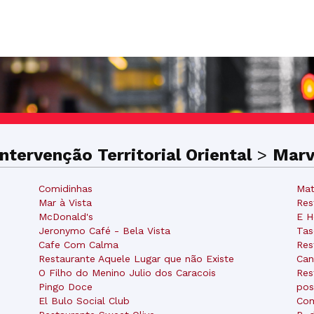
ntervenção Territorial Oriental
>
Marv
Comidinhas
Mat
Mar à Vista
Res
McDonald's
E H
Jeronymo Café - Bela Vista
Tas
Cafe Com Calma
Res
Restaurante Aquele Lugar que não Existe
Can
O Filho do Menino Julio dos Caracois
Res
Pingo Doce
pos
El Bulo Social Club
Com