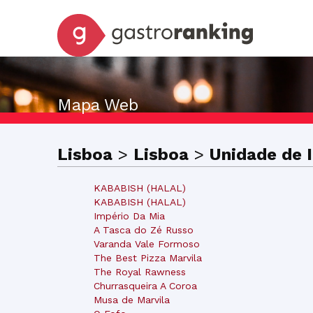
Mapa Web
Lisboa
>
Lisboa
>
Unidade de I
KABABISH (HALAL)
KABABISH (HALAL)
Império Da Mia
A Tasca do Zé Russo
Varanda Vale Formoso
The Best Pizza Marvila
The Royal Rawness
Churrasqueira A Coroa
Musa de Marvila