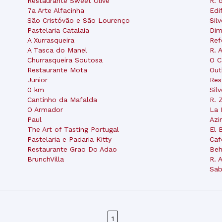
Restaurante Sweet Olive
R. 
7a Arte Alfacinha
Edi
São Cristóvão e São Lourenço
Sil
Pastelaria Catalaia
Dim
A Xurrasqueira
Ref
A Tasca do Manel
R. 
Churrasqueira Soutosa
O C
Restaurante Mota
Out
Junior
Res
0 km
Sil
Cantinho da Mafalda
R. 
O Armador
La 
Paul
Azi
The Art of Tasting Portugal
El 
Pastelaria e Padaria Kitty
Caf
Restaurante Grao Do Adao
Beh
BrunchVilla
R. 
Sab
1