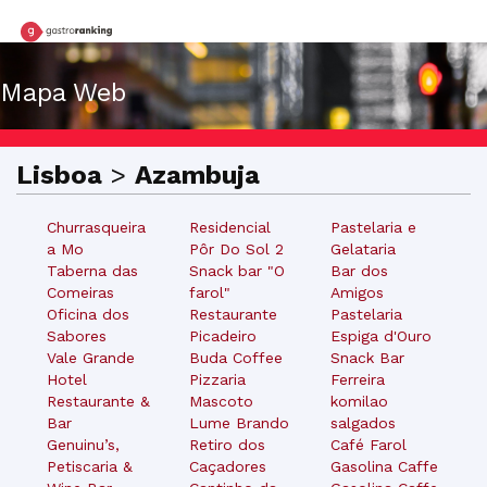
Mapa Web
Lisboa
>
Azambuja
Churrasqueira
Residencial
Pastelaria e
a Mo
Pôr Do Sol 2
Gelataria
Taberna das
Snack bar "O
Bar dos
Comeiras
farol"
Amigos
Oficina dos
Restaurante
Pastelaria
Sabores
Picadeiro
Espiga d'Ouro
Vale Grande
Buda Coffee
Snack Bar
Hotel
Pizzaria
Ferreira
Restaurante &
Mascoto
komilao
Bar
Lume Brando
salgados
Genuinu’s,
Retiro dos
Café Farol
Petiscaria &
Caçadores
Gasolina Caffe