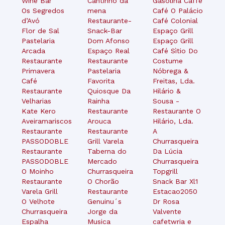
Wine Bar
Cantinho da
Gasolina Caffe
Os Segredos
mena
Café O Palácio
d’Avó
Restaurante-
Café Colonial
Flor de Sal
Snack-Bar
Espaço Grill
Pastelaria
Dom Afonso
Espaço Grill
Arcada
Espaço Real
Café Sìtio Do
Restaurante
Restaurante
Costume
Primavera
Pastelaria
Nóbrega &
Café
Favorita
Freitas, Lda.
Restaurante
Quiosque Da
Hilário &
Velharias
Rainha
Sousa -
Kate Kero
Restaurante
Restaurante O
Aveiramariscos
Arouca
Hilário, Lda.
Restaurante
Restaurante
A
PASSODOBLE
Grill Varela
Churrasqueira
Restaurante
Taberna do
Da Lúcia
PASSODOBLE
Mercado
Churrasqueira
O Moinho
Churrasqueira
Topgrill
Restaurante
O Chorão
Snack Bar Xl1
Varela Grill
Restaurante
Estacao2050
O Velhote
Genuinu´s
Dr Rosa
Churrasqueira
Jorge da
Valvente
Espalha
Musica
cafetwria e