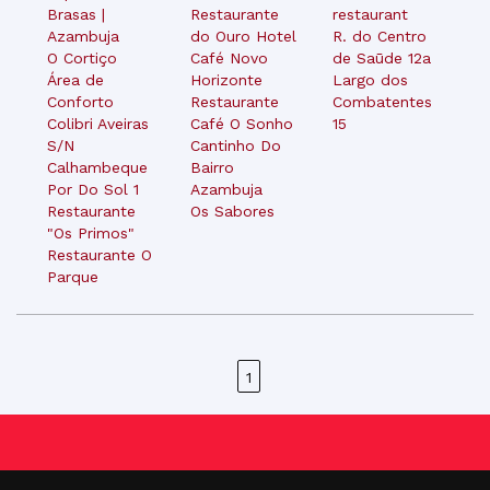
Brasas |
Restaurante
restaurant
Azambuja
do Ouro Hotel
R. do Centro
O Cortiço
Café Novo
de Saūde 12a
Área de
Horizonte
Largo dos
Conforto
Restaurante
Combatentes
Colibri Aveiras
Café O Sonho
15
S/N
Cantinho Do
Calhambeque
Bairro
Por Do Sol 1
Azambuja
Restaurante
Os Sabores
"Os Primos"
Restaurante O
Parque
1