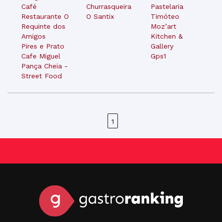
Café
Churrasqueira
Pastelaria
Restaurante O
O Santix
Timóteo
Requinte dos
Moz’art
Amigos
Kitchen &
Pires e Prato
Gallery
Cafe Miguel
Gps1
Pança Cheia -
Street Food
1