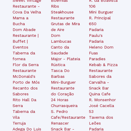
Sweet Vintage
Boemias
R. da Boavista
Restaurante -
Ribs
106
Cova Da Velha
Steakhouse
Mini Burguer
Mama a
Restaurante
R. Principal
Bucha
Grutas de Mira
650
Dom Abade
de Aire
Padaria
Restaurante |
Dom
Paulu's
Buffet |
Lambucas
Padaria
Eventos
Canto da
Heleno Dom
Taberna da
Saudade
Fuas
fornea
Major - Plateia
Paradies
Flor da Serra
Rústica
Kebab & Pizza
Restaurante
Tasca Do
Restaurante
McDonald's
Barbas
Sabores da
Porto de Mós
Mini-Burguer
Carvalha -
Recanto dos
Restaurante
Snack Bar
Sabores
do Coração
Quina Cafe
Rito Hall Da
24 Horas
R. Monsenhor
Serra
Churrasqueira
José Cacella
Taberna da
S. Pedro
53
Vila
Cafe/Restaurante
Taverna dos
Terruja
Renascer
Leões
Adega Do Luis
Snack Bar -
Padaria