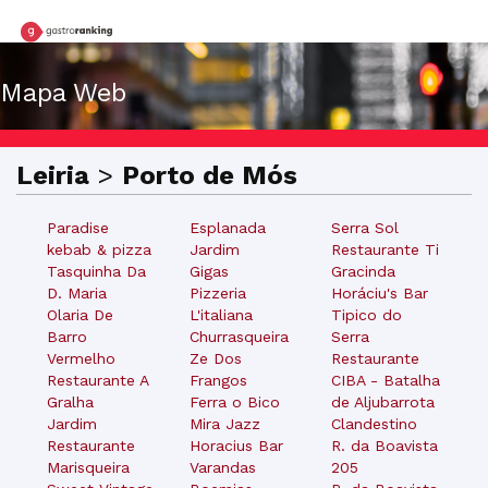
Mapa Web
Leiria
>
Porto de Mós
Paradise
Esplanada
Serra Sol
kebab & pizza
Jardim
Restaurante Ti
Tasquinha Da
Gigas
Gracinda
D. Maria
Pizzeria
Horáciu's Bar
Olaria De
L'italiana
Tipico do
Barro
Churrasqueira
Serra
Vermelho
Ze Dos
Restaurante
Restaurante A
Frangos
CIBA - Batalha
Gralha
Ferra o Bico
de Aljubarrota
Jardim
Mira Jazz
Clandestino
Restaurante
Horacius Bar
R. da Boavista
Marisqueira
Varandas
205