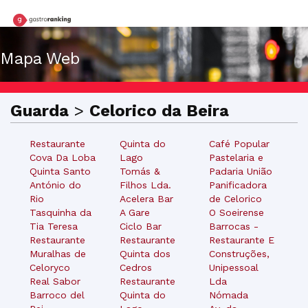
Mapa Web
Guarda
>
Celorico da Beira
Restaurante
Quinta do
Café Popular
Cova Da Loba
Lago
Pastelaria e
Quinta Santo
Tomás &
Padaria União
António do
Filhos Lda.
Panificadora
Rio
Acelera Bar
de Celorico
Tasquinha da
A Gare
O Soeirense
Tia Teresa
Ciclo Bar
Barrocas -
Restaurante
Restaurante
Restaurante E
Muralhas de
Quinta dos
Construções,
Celoryco
Cedros
Unipessoal
Real Sabor
Restaurante
Lda
Barroco del
Quinta do
Nómada