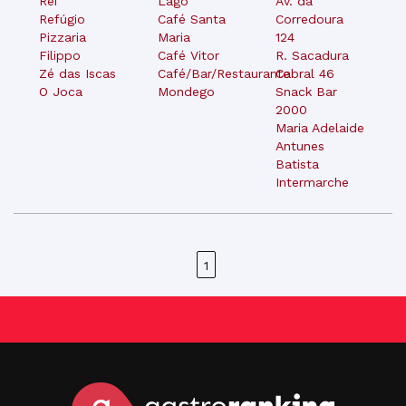
Rei
Lago
Av. da
Refúgio
Café Santa
Corredoura
Pizzaria
Maria
124
Filippo
Café Vitor
R. Sacadura
Zé das Iscas
Café/Bar/Restaurante
Cabral 46
O Joca
Mondego
Snack Bar
2000
Maria Adelaide
Antunes
Batista
Intermarche
1