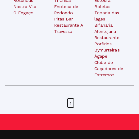
Rotundus
Ti Chica
Estoura
Nostra Vila
Enoteca de
Boletas
O Engaço
Redondo
Tapada das
Pitas Bar
lages
Restaurante A
Bifanaria
Travessa
Alentejana
Restaurante
Porfirios
Bymurteira's
Ágape
Clube de
Caçadores de
Estremoz
1