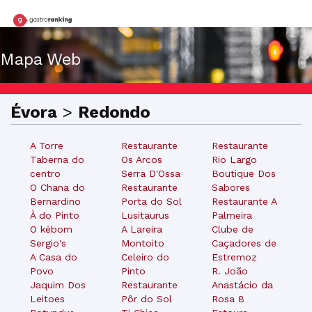
Mapa Web
Évora
>
Redondo
A Torre
Restaurante
Restaurante
Taberna do
Os Arcos
Rio Largo
centro
Serra D'Ossa
Boutique Dos
O Chana do
Restaurante
Sabores
Bernardino
Porta do Sol
Restaurante A
À do Pinto
Lusitaurus
Palmeira
O kėbom
A Lareira
Clube de
Sergio's
Montoito
Caçadores de
A Casa do
Celeiro do
Estremoz
Povo
Pinto
R. João
Jaquim Dos
Restaurante
Anastácio da
Leitoes
Pôr do Sol
Rosa 8