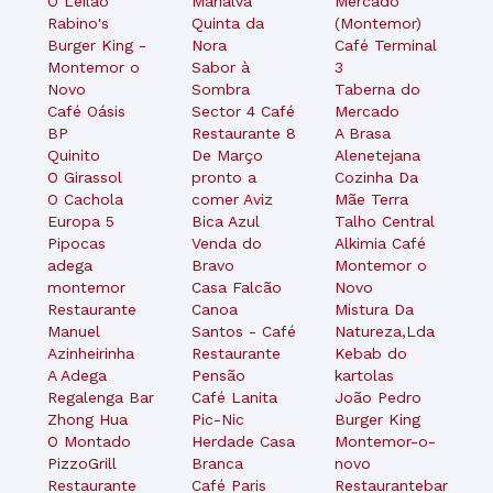
O Leilão
Marialva
Mercado
Rabino's
Quinta da
(Montemor)
Burger King -
Nora
Café Terminal
Montemor o
Sabor à
3
Novo
Sombra
Taberna do
Café Oásis
Sector 4 Café
Mercado
BP
Restaurante 8
A Brasa
Quinito
De Março
Alenetejana
O Girassol
pronto a
Cozinha Da
O Cachola
comer Aviz
Mãe Terra
Europa 5
Bica Azul
Talho Central
Pipocas
Venda do
Alkimia Café
adega
Bravo
Montemor o
montemor
Casa Falcão
Novo
Restaurante
Canoa
Mistura Da
Manuel
Santos - Café
Natureza,Lda
Azinheirinha
Restaurante
Kebab do
A Adega
Pensão
kartolas
Regalenga Bar
Café Lanita
João Pedro
Zhong Hua
Pic-Nic
Burger King
O Montado
Herdade Casa
Montemor-o-
PizzoGrill
Branca
novo
Restaurante
Café Paris
Restaurantebar