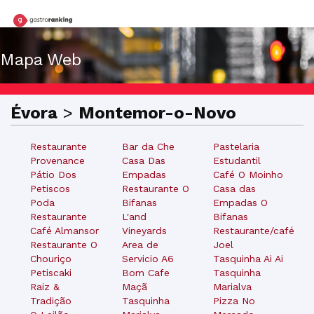
Mapa Web
Évora
>
Montemor-o-Novo
Restaurante
Bar da Che
Pastelaria
Provenance
Casa Das
Estudantil
Pátio Dos
Empadas
Café O Moinho
Petiscos
Restaurante O
Casa das
Poda
Bifanas
Empadas O
Restaurante
L'and
Bifanas
Café Almansor
Vineyards
Restaurante/café
Restaurante O
Area de
Joel
Chouriço
Servicio A6
Tasquinha Ai Ai
Petiscaki
Bom Cafe
Tasquinha
Raiz &
Maçã
Marialva
Tradição
Tasquinha
Pizza No