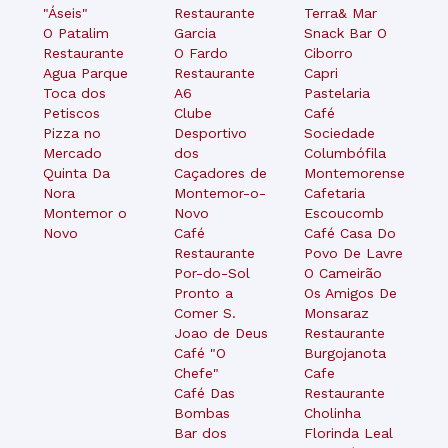
"Áseis"
Restaurante
Terra& Mar
O Patalim
Garcia
Snack Bar O
Restaurante
O Fardo
Ciborro
Agua Parque
Restaurante
Capri
Toca dos
A6
Pastelaria
Petiscos
Clube
Café
Pizza no
Desportivo
Sociedade
Mercado
dos
Columbófila
Quinta Da
Caçadores de
Montemorense
Nora
Montemor-o-
Cafetaria
Montemor o
Novo
Escoucomb
Novo
Café
Café Casa Do
Restaurante
Povo De Lavre
Por-do-Sol
O Cameirão
Pronto a
Os Amigos De
Comer S.
Monsaraz
Joao de Deus
Restaurante
Café "O
Burgojanota
Chefe"
Cafe
Café Das
Restaurante
Bombas
Cholinha
Bar dos
Florinda Leal