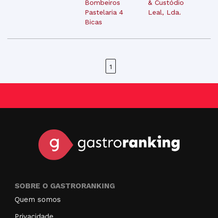
Bombeiros
& Custódio
Pastelaria 4
Leal, Lda.
Bicas
1
SOBRE O GASTRORANKING
Quem somos
Privacidade