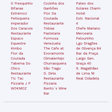
O Fresquinho
Cozinha dos
Pateo dos
Bifanas
Ganhões
Solares Charm
Estremoz
Flor Da
Hotel
Petisqueira
Coutada
Estr. Nacional
Imperador
Restaurante
4
Dos Caracois
Tobias
Chefe Mariano
Restaurante
Pastelaria
Mercearia
Espaco
Formosa
Pelourinho
Equestre
Venezuela
Lgo Dragões
Kimbo
The Cafe at
de Olivença 84
Flor da
Evoramonte
Bar da Praça
Coutada
Climalentejo
Largo Gen.
Taberna Do
Churrasqueira
Graça 40
Chico
São Tiago
R. Magalhães
Restaurante
D. Dinis
de Lima 16
Tic Tac
Restaurante
Real Cidadela
Pizzaria J P
Pizzaria
WOKMOZ
Bento`s Wine
Bar