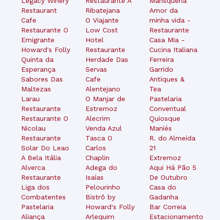
Legacy Winery
Restaurante A
Marisqueria
Restaurant
Ribatejana
Amor da
Cafe
O Viajante
minha vida -
Restaurante O
Low Cost
Restaurante
Emigrante
Hotel
Casa Mia -
Howard's Folly
Restaurante
Cucina Italiana
Quinta da
Herdade Das
Ferreira
Esperança
Servas
Garrido
Sabores Das
Cafe
Antiques &
Maltezas
Alentejano
Tea
Larau
O Manjar de
Pastelaria
Restaurante
Estremoz
Conventual
Restaurante O
Alecrim
Quiosque
Nicolau
Venda Azul
Maniés
Restaurante
Tasca O
R. do Almeida
Solar Do Leao
Carlos
21
A Bela Itália
Chaplin
Extremoz
Alverca
Adega do
Aqui Há Pão 5
Restaurante
Isaías
De Outubro
Liga dos
Pelourinho
Casa do
Combatentes
Bistrô by
Gadanha
Pastelaria
Howard's Folly
Bar Correia
Aliança
Arlequim
Estacionamento