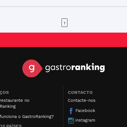
1
IÇOS
CONTACTO
restaurante no
Contacte-nos
Ranking
Facebook
unciona o GastroRanking?
instagram
S PAÍSES