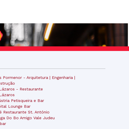
s Pormenor - Arquitetura | Engenharia |
strução
Lázaros - Restaurante
Lázaros
ústria Petisqueira e Bar
ital Lounge Bar
é Restaurante St. António
ga Do Bo Amigo Vale Judeu
sbar