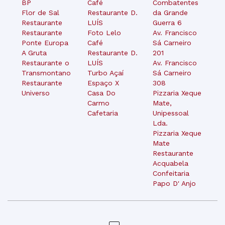
BP
Café
Combatentes
Flor de Sal
Restaurante D.
da Grande
Restaurante
LUÍS
Guerra 6
Restaurante
Foto Lelo
Av. Francisco
Ponte Europa
Café
Sá Carneiro
A Gruta
Restaurante D.
201
Restaurante o
LUÍS
Av. Francisco
Transmontano
Turbo Açaí
Sá Carneiro
Restaurante
Espaço X
308
Universo
Casa Do
Pizzaria Xeque
Carmo
Mate,
Cafetaria
Unipessoal
Lda.
Pizzaria Xeque
Mate
Restaurante
Acquabela
Confeitaria
Papo D' Anjo