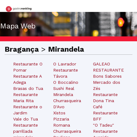
Mapa Web
Bragança
>
Mirandela
Restaurante O
O Lavrador
GALEAO
Pomar
Restaurante
RESTAURANTE
Restaurante A
Távora
Bons Sabores
Adega
O Boccalino
Mercado dos
Brasas do Tua
Sushi Real
Zés
Restaurante
Mirandela
Restaurante
Maria Rita
Churrasqueira
Dona Tina
Restaurante o
D'Avo
Café
Jardim
Xistos
Restaurante
Vale do Tua
Pizzaria
BFF
Restaurante
Romana
"O Tadeu"
parrillada
Churrasqueira
Restaurante