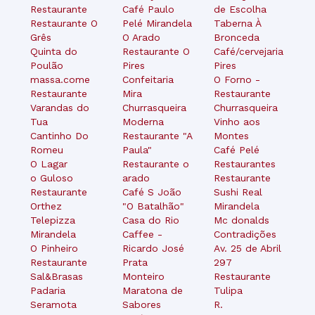
Restaurante
Café Paulo
de Escolha
Restaurante O
Pelé Mirandela
Taberna À
Grês
O Arado
Bronceda
Quinta do
Restaurante O
Café/cervejaria
Poulão
Pires
Pires
massa.come
Confeitaria
O Forno -
Restaurante
Mira
Restaurante
Varandas do
Churrasqueira
Churrasqueira
Tua
Moderna
Vinho aos
Cantinho Do
Restaurante "A
Montes
Romeu
Paula"
Café Pelé
O Lagar
Restaurante o
Restaurantes
o Guloso
arado
Restaurante
Restaurante
Café S João
Sushi Real
Orthez
"O Batalhão"
Mirandela
Telepizza
Casa do Rio
Mc donalds
Mirandela
Caffee -
Contradições
O Pinheiro
Ricardo José
Av. 25 de Abril
Restaurante
Prata
297
Sal&Brasas
Monteiro
Restaurante
Padaria
Maratona de
Tulipa
Seramota
Sabores
R.