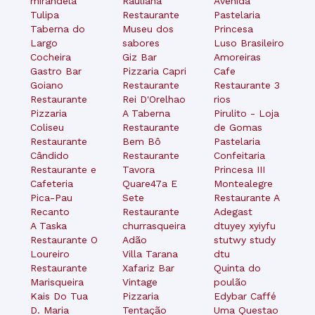
mirandela
Rauliana
Avenida
Tulipa
Restaurante
Pastelaria
Taberna do
Museu dos
Princesa
Largo
sabores
Luso Brasileiro
Cocheira
Giz Bar
Amoreiras
Gastro Bar
Pizzaria Capri
Cafe
Goiano
Restaurante
Restaurante 3
Restaurante
Rei D'Orelhao
rios
Pizzaria
A Taberna
Pirulito - Loja
Coliseu
Restaurante
de Gomas
Restaurante
Bem Bô
Pastelaria
Cândido
Restaurante
Confeitaria
Restaurante e
Tavora
Princesa III
Cafeteria
Quare47a E
Montealegre
Pica-Pau
Sete
Restaurante A
Recanto
Restaurante
Adegast
A Taska
churrasqueira
dtuyey xyiyfu
Restaurante O
Adão
stutwy study
Loureiro
Villa Tarana
dtu
Restaurante
Xafariz Bar
Quinta do
Marisqueira
Vintage
poulão
Kais Do Tua
Pizzaria
Edybar Caffé
D. Maria
Tentação
Uma Questao