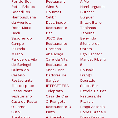
Por do Sol
Restaurant
A Mó
Peter Brissos
Wine &
Hamburgueria
Bocadillos
Gourmet
Butcher
Hamburgueria
Celibri
Burguer
da Avenida
Desafinado -
Snack Bar o
Dona Maria
Restaurante
Tapinhas
Deck
Bar
Taberna
Sabores do
JCCC Bar
Benvinda
Campo
Restaurante
Silencio de
Pizzaria
Hortinha
Ontem
Milano
Abaladiça
Lgo Escritor
Parque da Vila
Café da Vila
Manuel Ribeiro
de Beringel
Restaurante
8
Quinta do
Snack Bar
Pousaki
Castelo
Dadores de
Frango
Restaurante
Sangue
Dourado
Ilha do peixe
IETECETERA
Snack Bar
Restaurante
Teleprato
Estrela De Paz
vegetariano
Casa de Cha
Restaurante
Casa de Pasto
O Frangote
Planície
O Forno
Restaurante O
Praça Antonio
Sushi
Pinto
Lopes Graca 3
Alentejano
A Pracinha
DoresPaisana