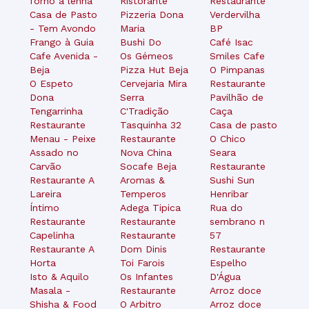
forno a lenha
Ristorante
Restaurante
Casa de Pasto
Pizzeria Dona
Verdervilha
- Tem Avondo
Maria
BP
Frango à Guia
Bushi Do
Café Isac
Cafe Avenida -
Os Gémeos
Smiles Cafe
Beja
Pizza Hut Beja
O Pimpanas
O Espeto
Cervejaria Mira
Restaurante
Dona
Serra
Pavilhão de
Tengarrinha
C'Tradição
Caça
Restaurante
Tasquinha 32
Casa de pasto
Menau - Peixe
Restaurante
O Chico
Assado no
Nova China
Seara
Carvão
Socafe Beja
Restaurante
Restaurante A
Aromas &
Sushi Sun
Lareira
Temperos
Henribar
Íntimo
Adega Tipica
Rua do
Restaurante
Restaurante
sembrano n
Capelinha
Restaurante
57
Restaurante A
Dom Dinis
Restaurante
Horta
Toi Farois
Espelho
Isto & Aquilo
Os Infantes
D'Água
Masala -
Restaurante
Arroz doce
Shisha & Food
O Arbitro
Arroz doce