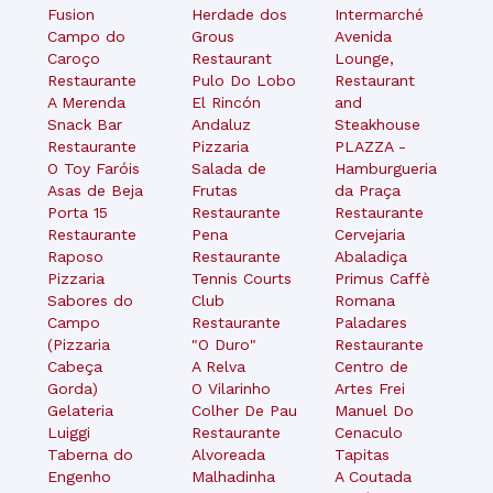
Fusion
Herdade dos
Intermarché
Campo do
Grous
Avenida
Caroço
Restaurant
Lounge,
Restaurante
Pulo Do Lobo
Restaurant
A Merenda
El Rincón
and
Snack Bar
Andaluz
Steakhouse
Restaurante
Pizzaria
PLAZZA -
O Toy Faróis
Salada de
Hamburgueria
Asas de Beja
Frutas
da Praça
Porta 15
Restaurante
Restaurante
Restaurante
Pena
Cervejaria
Raposo
Restaurante
Abaladiça
Pizzaria
Tennis Courts
Primus Caffè
Sabores do
Club
Romana
Campo
Restaurante
Paladares
(Pizzaria
"O Duro"
Restaurante
Cabeça
A Relva
Centro de
Gorda)
O Vilarinho
Artes Frei
Gelateria
Colher De Pau
Manuel Do
Luiggi
Restaurante
Cenaculo
Taberna do
Alvoreada
Tapitas
Engenho
Malhadinha
A Coutada