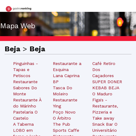
Mapa Web
Beja
>
Beja
Pinguinhas -
Restaurante a
Café Retiro
Tapas e
Esquina
Dos
Petiscos
Lana Caprina
Caçadores
Restaurante
BP
SUPER DONER
Sabores Do
Tasca Do
KEBAB BEJA
Monte
Moleiro
O Maduro
Restaurante À
Restaurante
Figa's -
do Márinho
Ying
Restaurante,
Pastelaria O
Poço Novo
Pizzeria e
Castelo
O Árbitro
Take away
A Taberna
The Pub
Snack Bar O
LOBO em
Sports Caffe
Universitário