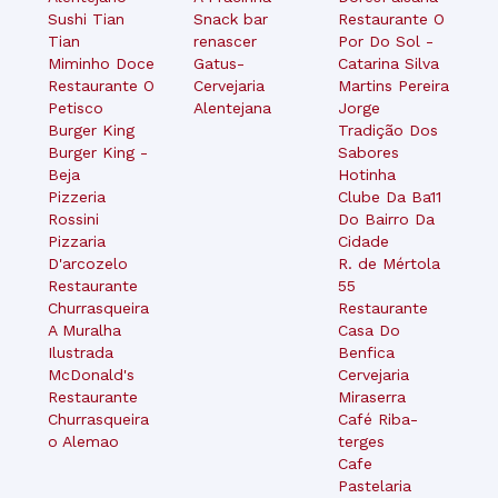
Sushi Tian
Snack bar
Restaurante O
Tian
renascer
Por Do Sol -
Miminho Doce
Gatus-
Catarina Silva
Restaurante O
Cervejaria
Martins Pereira
Petisco
Alentejana
Jorge
Burger King
Tradição Dos
Burger King -
Sabores
Beja
Hotinha
Pizzeria
Clube Da Ba11
Rossini
Do Bairro Da
Pizzaria
Cidade
D'arcozelo
R. de Mértola
Restaurante
55
Churrasqueira
Restaurante
A Muralha
Casa Do
Ilustrada
Benfica
McDonald's
Cervejaria
Restaurante
Miraserra
Churrasqueira
Café Riba-
o Alemao
terges
Cafe
Pastelaria