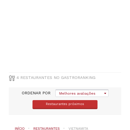
TIPO
DE
COZINHA
Vietnamita
PREÇOS
Menos
de
20€
4 RESTAURANTES NO GASTRORANKING
(
1
)
ORDENAR POR
Melhores avaliações
Restaurantes próximos
INÍCIO
RESTAURANTES
VIETNAMITA