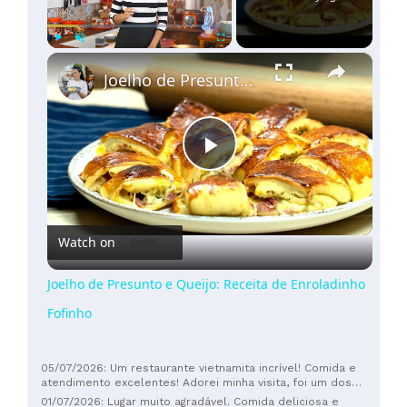
×
Play
Unmute
Fullscreen
Joelho de Presunto e Queijo: Receita de Enroladinho Fofinho
Play
Video
Watch on
Joelho de Presunto e Queijo: Receita de Enroladinho
Fofinho
05/07/2026: Um restaurante vietnamita incrível! Comida e
atendimento excelentes! Adorei minha visita, foi um dos
melhores restaurantes que já visitei.
01/07/2026: Lugar muito agradável. Comida deliciosa e