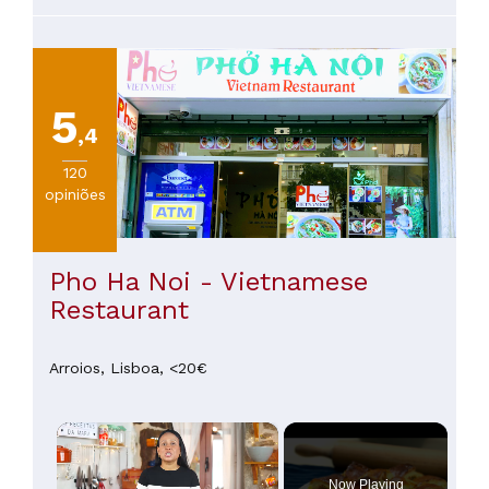
5
,4
120
opiniões
Pho Ha Noi - Vietnamese
Restaurant
Arroios,
Lisboa,
<20€
×
Now Playing