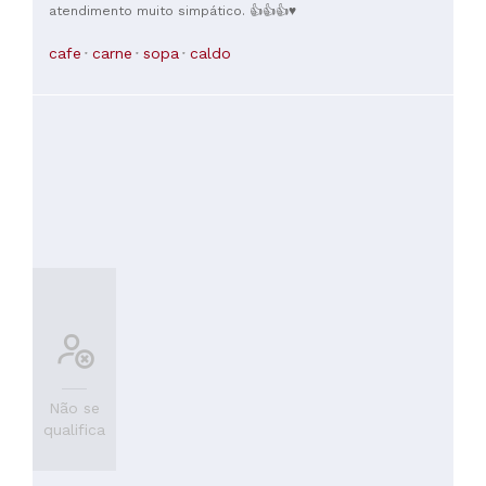
atendimento muito simpático. 👍👍👍♥️
cafe
carne
sopa
caldo
Não se
qualifica