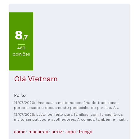
8
,7
469
opiniões
Olá Vietnam
Porto
14/07/2026: Uma pausa muito necessária do tradicional
porco assado e doces neste pedacinho do paraíso. A
comida estava super fresca e as porções eram generosas,
13/07/2026: Lugar perfeito para famílias, com funcionários
os funcionários muito simpáticos e a área externa com
muito simpáticos e acolhedores. A comida também é muito,
mesas na sombra.
muito boa. Altamente recomendado para quem quer
experimentar uma culinária de outro país!
carne
macarrao
arroz
sopa
frango