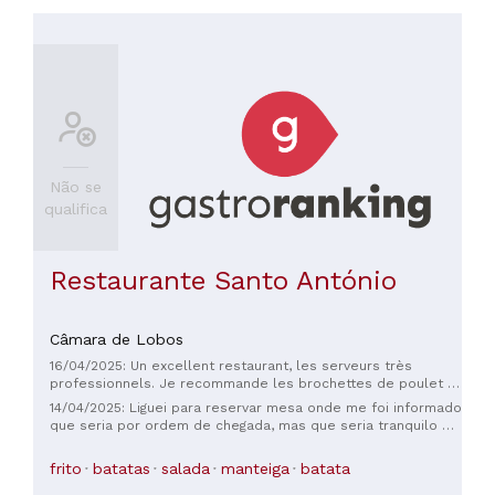
20
a
30€
(
2
)
Não se
qualifica
Restaurante Santo António
Câmara de Lobos
16/04/2025: Un excellent restaurant, les serveurs très
professionnels. Je recommande les brochettes de poulet et
boeuf. Un agréable moment auquel vous pouvez venir après
14/04/2025: Liguei para reservar mesa onde me foi informado
une levada :)
que seria por ordem de chegada, mas que seria tranquilo e
foi. Chegamos e rapidamente nos encaminharam para a
mesa . o pedido foi super rápido , a comida divinal com
frito
batatas
salada
manteiga
batata
carne super terrinha e com um sabor fantástico . Sem