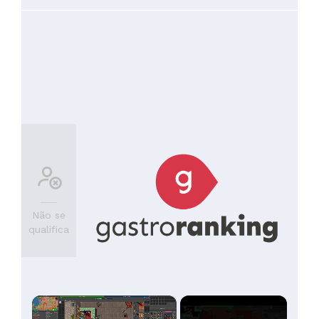
pressas para nos mandarem embora o que é raro nos dias
que correm. Deixo o meu muito obrigada e um abraço
caloroso ao Sr Álvaro que nos atendeu como não há igual .
Vamos sentir a falta da sua dedicação e simpatia.
Voltaremos um dia quando regressarmos à Madeira.
Recomendo a 100%
Não se
qualifica
×