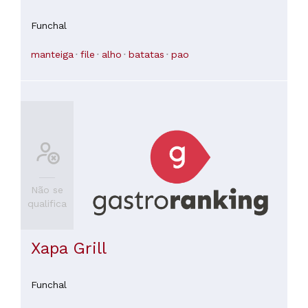
Funchal
manteiga
file
alho
batatas
pao
Não se
qualifica
Xapa Grill
Funchal