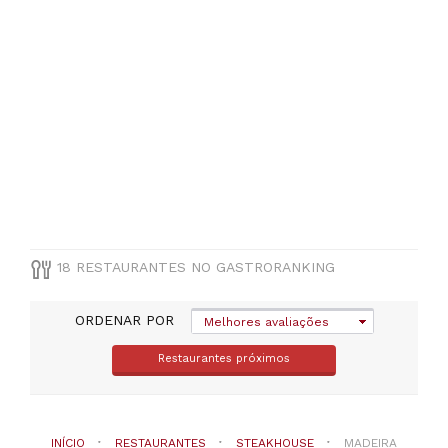
(
1
)
São
Vicente
(
1
)
TIPO
DE
COZINHA
18 RESTAURANTES NO GASTRORANKING
Steakhouse
ORDENAR POR
Melhores avaliações
PREÇOS
Restaurantes próximos
Menos
de
20€
(
1
)
De
INÍCIO
RESTAURANTES
STEAKHOUSE
MADEIRA