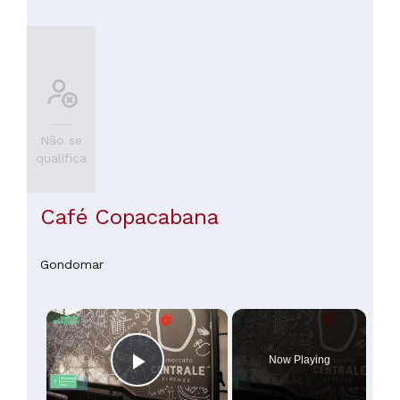
Não se
qualifica
Café Copacabana
Gondomar
×
Now Playing
Play Video