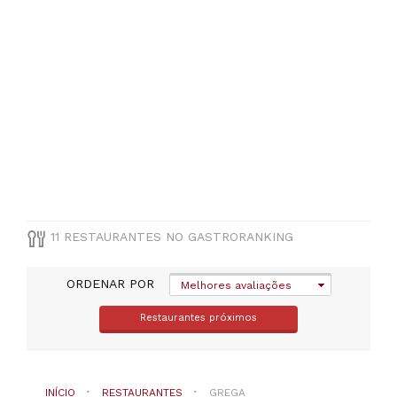
MUNICÍPIO
Selecione
um
distrito
TIPO
DE
11 RESTAURANTES NO GASTRORANKING
COZINHA
ORDENAR POR
Melhores avaliações
Grega
Restaurantes próximos
PREÇOS
INÍCIO
RESTAURANTES
GREGA