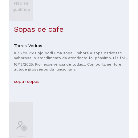
Não se
qualifica
Sopas de cafe
Torres Vedras
16/12/2025: Hoje pedi uma sopa. Embora a sopa estivesse
saborosa, o atendimento da atendente foi péssimo. Ela foi
rude, apressada e mal-educada, mesmo com o restaurante
16/12/2025: Pior experiência de todas... Comportamento e
vazio. Nunca mais voltarei lá e recomendo a todos que não
atitude grosseiros da funcionária.
frequentem o local.
sopa
sopas