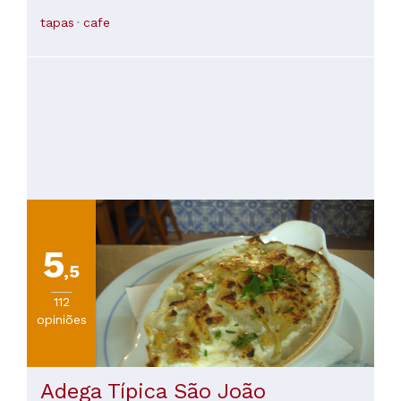
junto da Avenida Gustavo Eiffel, na zona envolvente ao Rio
Douro e à Ponte Luiz I. O Clube é uma Coletividade Histórica
tapas
cafe
de cariz popular, fundada a 1 de julho de 1977, localizada no
centro histórico do Porto, com uma forte ligação ao
desporto de bairro. Para além do seu papel associativo, o
espaço funciona como um ponto de encontro muito popular
para residentes e turistas que procuram um ambiente
autêntico, informal e económico. O Espaço é muito elogiado
pelas vistas sobre o Rio Douro e a Ponte Luiz I, servindo
como um ponto de paragem ideal para beber um "fino"
(cerveja de pressão), comer uma francesinha, chouriço
assado ou petiscos tradicionais. Boa relação
preço/serviço/qualidade. Bom atendimento, grande
disponibilidade e muita Simpatia por parte de todo o Staff.
Recomendo vivamente
5
,5
112
opiniões
Adega Típica São João