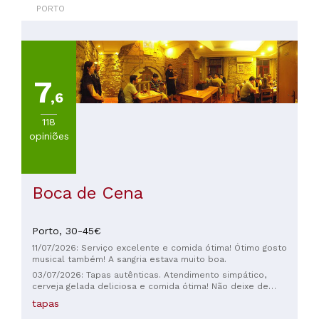
PORTO
7
,6
118
opiniões
Boca de Cena
Porto,
30-45€
11/07/2026: Serviço excelente e comida ótima! Ótimo gosto
musical também! A sangria estava muito boa.
03/07/2026: Tapas autênticas. Atendimento simpático,
cerveja gelada deliciosa e comida ótima! Não deixe de
experimentar o sanduíche de carne de porco desfiada. A
tapas
receita especial é imperdível! Aceitam apenas dinheiro!