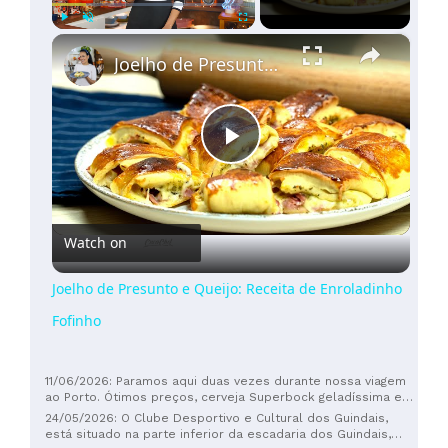
×
Play
Unmute
Fullscreen
Joelho de Presunto e Queijo: Receita de Enroladinho Fofinho
Play
Video
Watch on
Joelho de Presunto e Queijo: Receita de Enroladinho
Fofinho
11/06/2026: Paramos aqui duas vezes durante nossa viagem
ao Porto. Ótimos preços, cerveja Superbock geladíssima e
pessoas muito simpáticas. Saudações da Alemanha para
24/05/2026: O Clube Desportivo e Cultural dos Guindais,
Susanne.
está situado na parte inferior da escadaria dos Guindais,