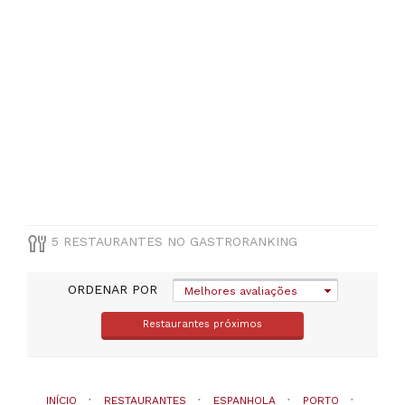
Menos
de
20€
(
1
)
De
30
a
45€
(
2
)
5 RESTAURANTES NO GASTRORANKING
ORDENAR POR
Melhores avaliações
Restaurantes próximos
INÍCIO
RESTAURANTES
ESPANHOLA
PORTO