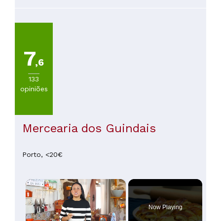
7
,6
133
opiniões
Mercearia dos Guindais
Porto,
<20€
×
Now Playing