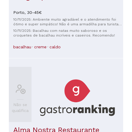
Porto,
30-45€
10/11/2025: Ambiente muito agradável e o atendimento foi
ótimo e super simpático! Não é uma armadilha para turistas
como o restaurante perto do rio! Recomendo o bacalhau
10/11/2025: Bacalhau com natas muito saboroso e os
com natas!
croquetes de bacalhau incríveis e caseiros. Recomendo!
bacalhau
creme
caldo
Não se
qualifica
Alma Nostra Restaurante