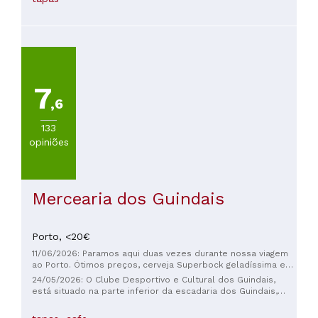
receita especial é imperdível! Aceitam apenas dinheiro!
7
,6
133
opiniões
Mercearia dos Guindais
Porto,
<20€
11/06/2026: Paramos aqui duas vezes durante nossa viagem
ao Porto. Ótimos preços, cerveja Superbock geladíssima e
pessoas muito simpáticas. Saudações da Alemanha para
24/05/2026: O Clube Desportivo e Cultural dos Guindais,
Susanne.
está situado na parte inferior da escadaria dos Guindais,
junto da Avenida Gustavo Eiffel, na zona envolvente ao Rio
Douro e à Ponte Luiz I. O Clube é uma Coletividade Histórica