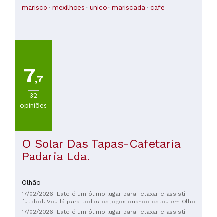
marisco
mexilhoes
unico
mariscada
cafe
7
,7
32
opiniões
O Solar Das Tapas-Cafetaria
Padaria Lda.
Olhão
17/02/2026: Este é um ótimo lugar para relaxar e assistir
futebol. Vou lá para todos os jogos quando estou em Olhoa
e para tomar uma cerveja antes do jogo. Atendimento
17/02/2026: Este é um ótimo lugar para relaxar e assistir