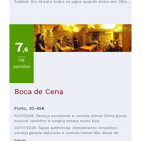
simpático e excelente 🍻
futebol. Vou lá para todos os jogos quando estou em Olhoa
e para tomar uma cerveja antes do jogo. Atendimento
simpático e excelente 🍻
7
,6
118
opiniões
Boca de Cena
Porto,
30-45€
11/07/2026: Serviço excelente e comida ótima! Ótimo gosto
musical também! A sangria estava muito boa.
03/07/2026: Tapas autênticas. Atendimento simpático,
cerveja gelada deliciosa e comida ótima! Não deixe de
experimentar o sanduíche de carne de porco desfiada. A
tapas