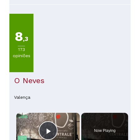
8
,3
173
opiniões
O Neves
Valença
×
Now Playing
Play Video