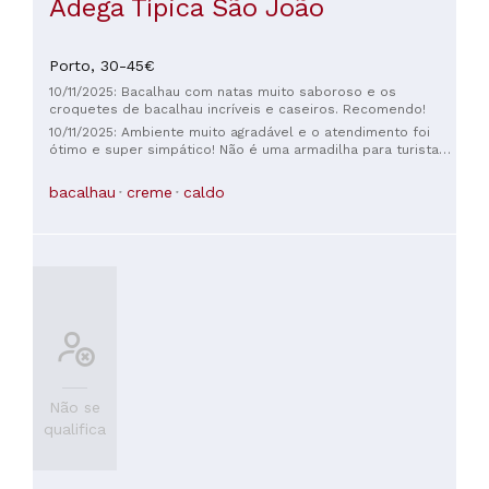
Adega Típica São João
Porto,
30-45€
10/11/2025: Bacalhau com natas muito saboroso e os
croquetes de bacalhau incríveis e caseiros. Recomendo!
10/11/2025: Ambiente muito agradável e o atendimento foi
ótimo e super simpático! Não é uma armadilha para turistas
como o restaurante perto do rio! Recomendo o bacalhau
com natas!
bacalhau
creme
caldo
Não se
qualifica