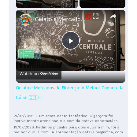
×
Gelato e Mercados de Florença: A Melhor Comida da Itália! 🇮🇹✨
Play
Video
Watch on
Gelato e Mercados de Florença: A Melhor Comida da
Itália! 🇮🇹✨
21/07/2026: É um restaurante fantástico! O garçom foi
incrivelmente atencioso e a comida estava espetacular.
19/07/2026: Pedimos picanha para dois e, para mim, foi a
melhor que já comi. A apresentação estava magnífica, com