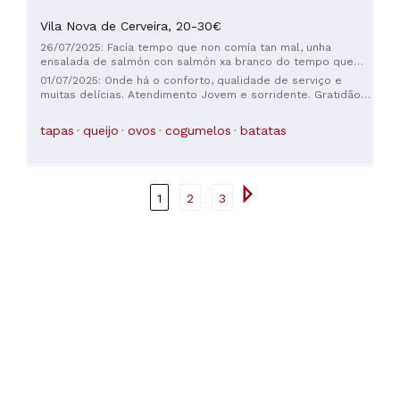
Vila Nova de Cerveira,
20-30€
26/07/2025: Facía tempo que non comía tan mal, unha
ensalada de salmón con salmón xa branco do tempo que
levaba aberto, a leituga iceberg cortada moi pequeña toda
01/07/2025: Onde há o conforto, qualidade de serviço e
desfeita, Pedimos a ensalada pra compartir e despois lomo
muitas delícias. Atendimento Jovem e sorridente. Gratidão
en salsa de pementa e bacallau da casa. Mentres tamos coa
Colher de Pau de Cerveira!
ensalada traenos o lomo que ven sen ningunha guarnición,
tapas
queijo
ovos
cogumelos
batatas
pedimos patacas bravas para acompañar e veñen con 20
gramos de salsa..:.. O bacallau viu cos GRELOS fermentados,
comentollo e non fixeron ningún desconto…. As verduras
picaban … o mesmo… unha vergoña todo e de 5ª gama
prefabricado e o precio como se fose caseiro. Non
1
2
3
recomendable para nada, unha vergoña…