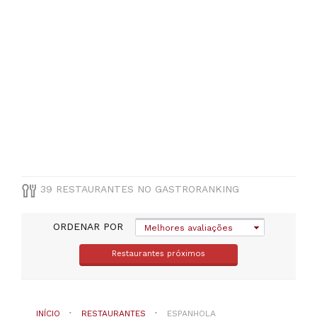
(
1
)
Leiria
(
1
)
Viseu
(
1
)
VER
TODAS
MUNICÍPIO
Selecione
39 RESTAURANTES NO GASTRORANKING
um
distrito
ORDENAR POR
Melhores avaliações
TIPO
Restaurantes próximos
DE
COZINHA
Espanhola
INÍCIO
RESTAURANTES
ESPANHOLA