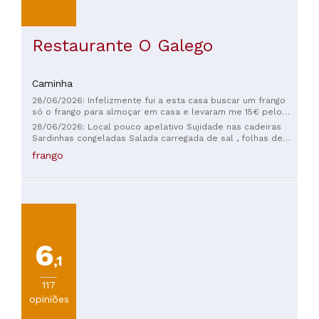
Restaurante O Galego
Caminha
28/06/2026: Infelizmente fui a esta casa buscar um frango
só o frango para almoçar em casa e levaram me 15€ pelo
mesmo, isto é uma casa de oportunistas e saqueadores de
28/06/2026: Local pouco apelativo Sujidade nas cadeiras
dinheiro, eu sei que não fui obrigado a lá ir, mas
Sardinhas congeladas Salada carregada de sal , folhas de
sinceramente
alface enormes. Preço acima da media para a qualidade.
frango
6
,1
117
opiniões