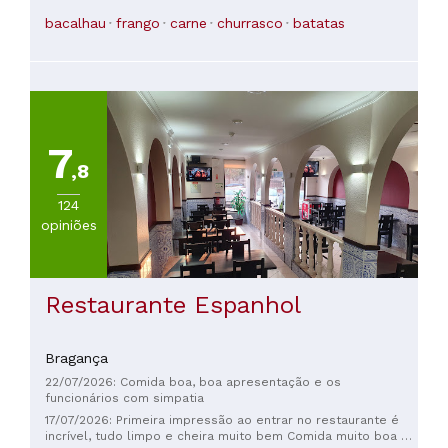
batatas, arroz, salada e abacaxi grelhado. A porção era mais
do que suficiente; não conseguimos comer tudo.
bacalhau
frango
carne
churrasco
batatas
Recomendo sem dúvida e voltaremos.
7
,8
124
opiniões
Restaurante Espanhol
Bragança
22/07/2026: Comida boa, boa apresentação e os
funcionários com simpatia
17/07/2026: Primeira impressão ao entrar no restaurante é
incrível, tudo limpo e cheira muito bem Comida muito boa e