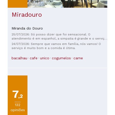
Miradouro
Miranda do Douro
25/07/2026: Só posso dizer que foi sensacional. O
atendimento é em espanhol, a simpatia é grande e o serviço
é rápido. A comida estava ótima; pedi arroz com frutos do
24/07/2026: Sempre que vamos em família, nós vamos! O
mar e o bife da Miranda, ambos deliciosos. E, para
serviço é muito bom e a comida é ótima.
completar, nos acomodaram em uma mesa com vista para
os Arribes. Recomendo muito.
bacalhau
cafe
unico
cogumelos
carne
7
,2
132
opiniões