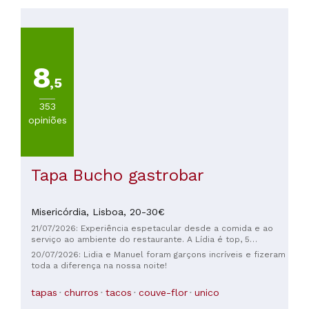
PREÇOS
Menos
de
8
20€
,5
(
3
)
De
353
20
opiniões
a
30€
(
3
)
De
Tapa Bucho gastrobar
30
a
Misericórdia,
Lisboa,
20-30€
45€
(
2
)
21/07/2026: Experiência espetacular desde a comida e ao
De
serviço ao ambiente do restaurante. A Lídia é top, 5
estrelas. Simpatia e eficiência.
45
20/07/2026: Lidia e Manuel foram garçons incríveis e fizeram
toda a diferença na nossa noite!
a
60€
tapas
churros
tacos
couve-flor
unico
(
1
)