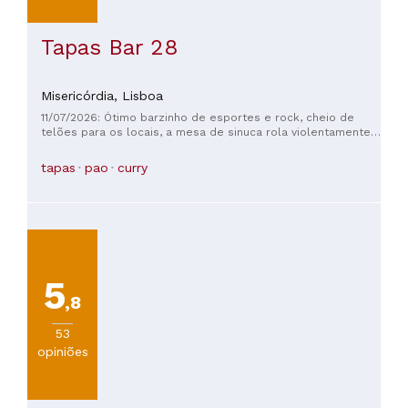
Tapas Bar 28
Misericórdia,
Lisboa
11/07/2026: Ótimo barzinho de esportes e rock, cheio de
telões para os locais, a mesa de sinuca rola violentamente
para o canto traseiro direito e precisa de conserto, minha
filha adolescente me venceu por causa disso.
tapas
pao
curry
5
,8
53
opiniões