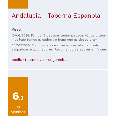
Andalucia - Taberna Espanola
Viseu
10/06/2026: Fomos (2 pessoas)tentar petiscar vários pratos
mas logo fomos avisados ( e bem) que as doses eram
grandes e que bastariam dois petiscos, pois não
28/05/2026: Comida deliciosa, serviço excelente, muito
conseguiríamos comer mais. Cogumelos panados e ovos
simpáticos e acolhedores. Recomendo se estiver em Viseu.
rotos ambos bons e em grande quantidade. Atendimento
excelente. A repetir.
paella
tapas
ovos
cogumelos
6
,3
93
opiniões