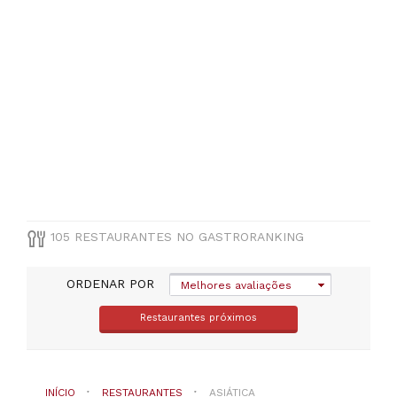
Leiria
(
1
)
VER
TODAS
MUNICÍPIO
Selecione
um
distrito
105 RESTAURANTES NO GASTRORANKING
TIPO
DE
COZINHA
ORDENAR POR
Melhores avaliações
Restaurantes próximos
Asiática
PREÇOS
INÍCIO
RESTAURANTES
ASIÁTICA