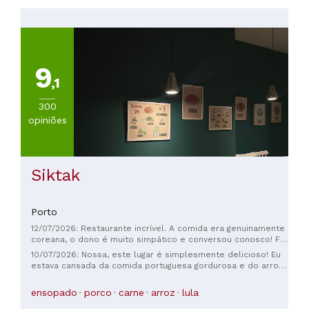
Menos
de
20€
(
25
)
De
9
20
,1
a
30€
300
(
14
)
opiniões
De
30
a
45€
Siktak
(
4
)
De
Porto
45
a
12/07/2026: Restaurante incrível. A comida era genuinamente
60€
coreana, o dono é muito simpático e conversou conosco! Foi
uma ótima experiência, recomendo 100%.
(
1
)
10/07/2026: Nossa, este lugar é simplesmente delicioso! Eu
estava cansada da comida portuguesa gordurosa e do arroz
com frutos do mar, então vim aqui em busca de algo
apimentado, e você precisa experimentar a lula salteada!!!
ensopado
porco
carne
arroz
lula
Não era aquela lula fina que se encontra na Coreia; fiel à