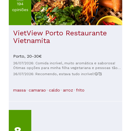
194
opiniões
VietView Porto Restaurante
Vietnamita
Porto,
20-30€
26/07/2026: Comida incrível, muito aromática e saborosa!
Ótimas opções para minha filha vegetariana e pessoas tão
simpáticas que nos fizeram sentir super bem-vindos!
26/07/2026: Recomendo, estava tudo incrível!😋🥰
massa
camarao
caldo
arroz
frito