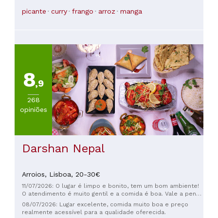
picante
curry
frango
arroz
manga
8
,9
268
opiniões
Darshan Nepal
Arroios,
Lisboa,
20-30€
11/07/2026: O lugar é limpo e bonito, tem um bom ambiente!
O atendimento é muito gentil e a comida é boa. Vale a pena
conhecer!
08/07/2026: Lugar excelente, comida muito boa e preço
realmente acessível para a qualidade oferecida.