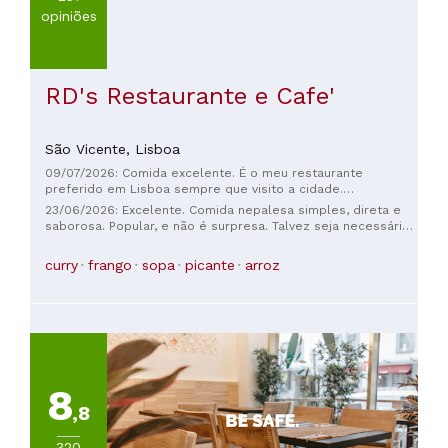
opiniões
RD's Restaurante e Cafe'
São Vicente,
Lisboa
09/07/2026: Comida excelente. É o meu restaurante
preferido em Lisboa sempre que visito a cidade.
Recomendo o caril vermelho.
23/06/2026: Excelente. Comida nepalesa simples, direta e
saborosa. Popular, e não é surpresa. Talvez seja necessário
reservar! Anfitriã muito atenciosa. Imperdível.
curry
frango
sopa
picante
arroz
8
,8
320