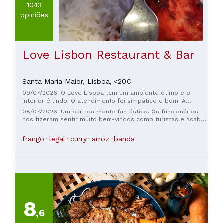
1043
opiniões
Love Lisbon Restaurant & Bar
Santa Maria Maior,
Lisboa,
<20€
09/07/2026: O Love Lisboa tem um ambiente ótimo e o
interior é lindo. O atendimento foi simpático e bom. A
comida estava bem apresentada, mas o sabor poderia ser
08/07/2026: Um bar realmente fantástico. Os funcionários
melhor. No geral, foi uma boa experiência.
nos fizeram sentir muito bem-vindos como turistas e acabou
se tornando o nosso ponto de encontro diário. Depois da
nossa primeira visita, o garçom (Unek) se lembrou de todos
frango
legal
curry
arroz
banda
os nossos pedidos de bebidas para as visitas futuras. O
ambiente era sempre nota 10 e a comida, maravilhosa.
8
,6