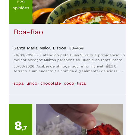
829
opiniões
Boa-Bao
Santa Maria Maior,
Lisboa,
30-45€
26/03/2026: Fui atendido pelo Duan Silva que providenciou o
melhor serviço!! Muitos parabéns ao Duan e ao restaurante,
tudo maravilhoso
25/03/2026: Acabei de almoçar aqui e foi incrível! 🤩🙌 O
terraço é um encanto / a comida é (realmente) deliciosa… e
a Valentina, nossa anfitriã, foi… como dizer?? 🤔 … a pessoa
mais engraçada que já conhecemos!! 😅😂😂🤣 Muita energia
sopa
unico
chocolate
coco
lista
positiva / ótima vibe / além de ser super profissional!
Obrigada por esse momento incrível!! 😁🙌
8
,7