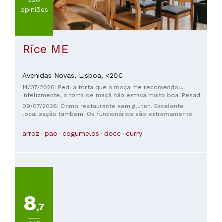
opiniões
Rice ME
Avenidas Novas,
Lisboa,
<20€
14/07/2026: Pedi a torta que a moça me recomendou.
Infelizmente, a torta de maçã não estava muito boa. Pesada
e oleosa, mas gostaria de tentar novamente algum dia. O
09/07/2026: Ótimo restaurante sem glúten. Excelente
preço era como o do Starbucks, que é o dobro do preço de
localização também. Os funcionários são extremamente
um café local. Entendo por ser sem glúten, mas pelo menos
gentis e pacientes. A comida estava fresca e deliciosa.
eu queria me sentir bem depois de gastar €5,20 em uma
Recomendo muito e voltarei.
arroz
pao
cogumelos
doce
curry
torta e um café preto.
8
,7