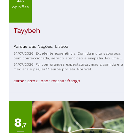
445
opiniões
Tayybeh
Parque das Nações,
Lisboa
24/07/2026: Excelente experiência. Comida muito saborosa,
bem confeccionada, serviço atencioso e simpatia. Foi uma
óptima refeição.
24/07/2026: Fui com grandes expectativas, mas a comida era
mediana e paguei 17 euros por ela. Horrível.
carne
arroz
pao
massa
frango
8
,7