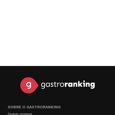
BAO de vocês, onde me pediram gorjeta apenas por um BAO
para viagem. Para mim, isso é suficiente para me afastar do
local.
SOBRE O GASTRORANKING
Quem somos