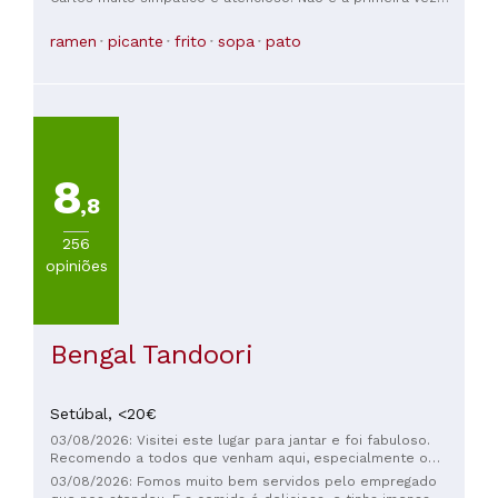
que venho, e vou voltar com certeza!
ramen
picante
frito
sopa
pato
8
,8
256
opiniões
Bengal Tandoori
Setúbal,
<20€
03/08/2026: Visitei este lugar para jantar e foi fabuloso.
Recomendo a todos que venham aqui, especialmente o
frango tandoori e o pão naan, que são simplesmente
03/08/2026: Fomos muito bem servidos pelo empregado
deliciosos.