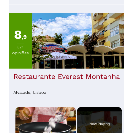
terra dos frutos do mar, ela era carnuda e suculenta, o que
me surpreendeu. O nível de pimenta estava perfeito, e a
porção era generosa em comparação com a foto, então foi
ótima para uma refeição completa! Eles ficam abertos até
as 23h, então é conveniente ir a qualquer hora. Ah, e eu
ganhei 10% de desconto porque reservei o tour Beijou Porto.
O melhor de tudo é que o dono foi muito gentil, então saí de
8
lá me sentindo ótima depois da refeição.
,9
371
opiniões
Restaurante Everest Montanha
Alvalade,
Lisboa
×
Now Playing