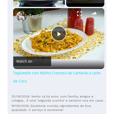
×
Play
Unmute
Fullscreen
Tagliatelle com Molho Cremoso de Camarão e Leite de Coco
Play
Video
Watch on
Tagliatelle com Molho Cremoso de Camarão e Leite
de Coco
20/06/2026: Venho cá há anos, com família, amigos e
colegas... É uma "segunda cozinha" e sentimo-nos em casa!
Super simpáticos, comida excelente e ótima relação
19/06/2026: Excelente comida, ingredientes de boa
qualidade preço. Super aconselhamos!! 🔝
qualidade. O serviço é excelente!