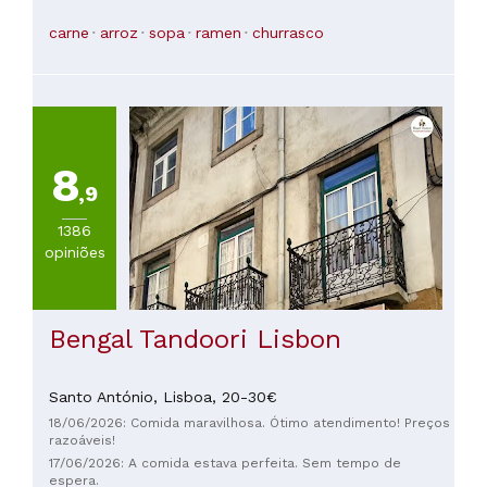
carne
arroz
sopa
ramen
churrasco
8
,9
1386
opiniões
Bengal Tandoori Lisbon
Santo António,
Lisboa,
20-30€
18/06/2026: Comida maravilhosa. Ótimo atendimento! Preços
razoáveis!
17/06/2026: A comida estava perfeita. Sem tempo de
espera.