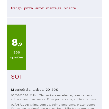
frango
pizza
arroz
manteiga
picante
8
,9
366
opiniões
SOI
Misericórdia,
Lisboa,
20-30€
03/08/2026: O Pad Thai estava excelente, com certeza
voltaremos mais vezes. É um pouco caro, então infelizmente
não podemos ir com muita frequência :)
02/08/2026: Ótima comida, ótimo ambiente, o atendente
Carlos muito simpático e atencioso. Não é a primeira vez