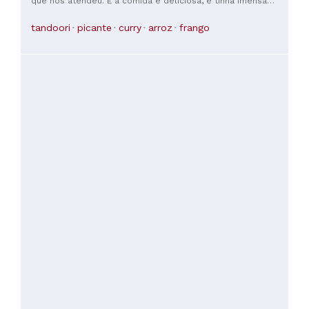
que nos atendeu. E a comida é deliciosa, e tinha imensa
variedade.
tandoori
picante
curry
arroz
frango