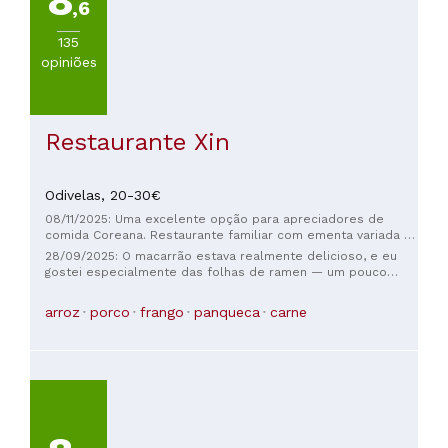
8
,6
135
opiniões
Restaurante Xin
Odivelas,
20-30€
08/11/2025: Uma excelente opção para apreciadores de
comida Coreana. Restaurante familiar com ementa variada e
atendimento de grande atenciosidade.
28/09/2025: O macarrão estava realmente delicioso, e eu
gostei especialmente das folhas de ramen — um pouco
apimentadas, mas muito boas. Os pequenos hambúrgueres
veganos também estavam cheios de sabor. O que mais me
arroz
porco
frango
panqueca
carne
impressionou foi que o kimchi é totalmente vegano, o que é
bastante raro e faz com que este lugar se destaque. Além
disso, o serviço foi excelente — muito adequado para
crianças e o garçom foi gentil e simpático, o que tornou toda
a experiência ainda melhor. Seria ainda melhor se houvesse
mais opções veganas para escolher, especialmente pratos
principais e sobremesas, para tornar o menu mais completo.