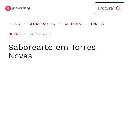
Toggle
Procurar
navigation
INÍCIO
RESTAURANTES
SANTARÉM
TORRES
NOVAS
SABOREARTE
Saborearte
em
Torres
Novas