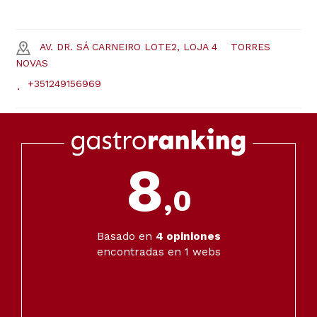
AV. DR. SÁ CARNEIRO LOTE2, LOJA 4
TORRES
NOVAS
+351249156969
8
,0
Basado en
4
opiniones
encontradas en 1 webs