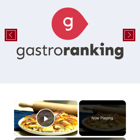
×
Now Playing
Play Video
×