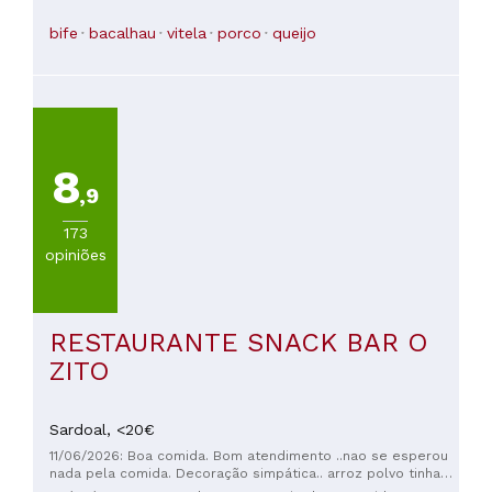
personalizada e tinha um humor seco maravilhoso... e, para
completar, o filé mignon mais delicioso e macio que comi
bife
bacalhau
vitela
porco
queijo
em anos... Mencionei que também era extremamente
acessível? Tanto eu quanto minha esposa ficamos
encantados com a experiência.
8
,9
173
opiniões
RESTAURANTE SNACK BAR O
ZITO
Sardoal,
<20€
11/06/2026: Boa comida. Bom atendimento ..nao se esperou
nada pela comida. Decoração simpática.. arroz polvo tinha
bastante. Vinho com o nome da casa e era bom