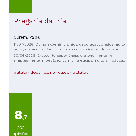
Pregaria da Iria
Ourém,
<20€
14/07/2026: Ótima experiência. Boa decoração, pregos muito
bons, e grandes. Comi um prego no pão (carne de vaca muito
tenra, tal como o pão), preços ajustados. Nada a apontar.
30/06/2026: Excelente experiência, o atendimento foi
Recomendo.
simplesmente impecável, com uma equipa muito simpática,
atenciosa e sempre disponível, o que fez toda a diferença.
O prego em prato estava absolutamente delicioso: carne
batata
doce
carne
caldo
batatas
muito tenra, saborosa e confeccionada no ponto certo. O
sumo de melancia estava igualmente fantástico, muito
fresco, natural e perfeito para acompanhar a refeição. Sem
dúvida um restaurante que vale a pena visitar quando se
passa por Fátima. Recomendo vivamente!
8
,7
202
opiniões