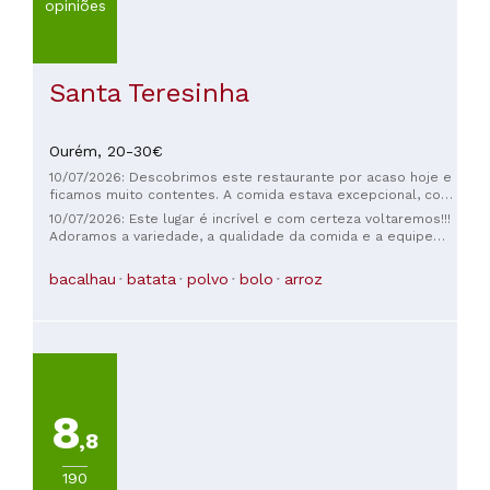
opiniões
Santa Teresinha
Ourém,
20-30€
10/07/2026: Descobrimos este restaurante por acaso hoje e
ficamos muito contentes. A comida estava excepcional, com
porções generosas, qualidade impecável e serviço
10/07/2026: Este lugar é incrível e com certeza voltaremos!!!
excelente. Adoramos o nosso almoço e com certeza
Adoramos a variedade, a qualidade da comida e a equipe
voltaremos!
super atenciosa!! O vinho branco da casa estava gelado na
medida certa! Nosso pai é idoso, muito exigente e não come
bacalhau
batata
polvo
bolo
arroz
muito aqui... mas ele comeu como um rei e adorou tudo!! As
porções são generosas, então ele ficou feliz em levar o
resto para casa, onde normalmente não se importaria.
8
,8
190