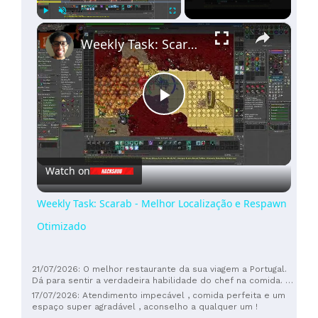
×
Play
Unmute
Fullscreen
Weekly Task: Scarab - Melhor Localização e Respawn Otimizado
Play
Video
Watch on
Weekly Task: Scarab - Melhor Localização e Respawn
Otimizado
21/07/2026: O melhor restaurante da sua viagem a Portugal.
Dá para sentir a verdadeira habilidade do chef na comida. É
de um nível completamente diferente do polvo e da carne
17/07/2026: Atendimento impecável , comida perfeita e um
comuns que se encontram noutros restaurantes. Os
espaço super agradável , aconselho a qualquer um !
ingredientes utilizados também são nitidamente superiores