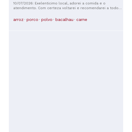
atenderam como se da família fôssemos. Retornaremos!
10/07/2026: Exelenticimo local, adorei a comida e o
atendimento. Com certeza voltarei e recomendarei a todos
que conheço
arroz
porco
polvo
bacalhau
carne