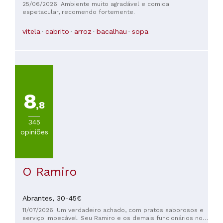
o local é muito sossegado e acolhedor sempre que vier a
25/06/2026: Ambiente muito agradável e comida
Fátima vou sempre almoçar no restaurante a Cabana.
espetacular, recomendo fortemente.
vitela
cabrito
arroz
bacalhau
sopa
8
,8
345
opiniões
O Ramiro
Abrantes,
30-45€
11/07/2026: Um verdadeiro achado, com pratos saborosos e
serviço impecável. Seu Ramiro e os demais funcionários nos