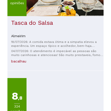
opiniões
Tasca do Salsa
Almeirim
18/07/2026: A comida estava ótima e a simpatia elevou a
experiência. Um espaço típico e acolhedor, bem-haja.
Voltaremos certamente :)
04/07/2026: O atendimento é impecável as pessoas são
muito carinhosas e atenciosas! São muito prestaveis, fomos
já um pouco tarde e atenderam nos muito bem! A comida é
bacalhau
impecável bastante deliciosa e muito saborosa! Aí as
sobremesas são mesmo impróprias para pessoas que
fazem dieta ☺️☺️ são maravilhosassss e caseirinhas
Recomendamos a mil por cento
8
,8
324