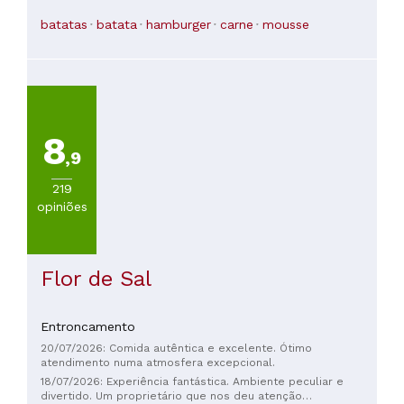
obrigatória para quem estiver passando por Fátima!!! Os
hambúrgueres e as batatas fritas, tanto as doces quanto as
batatas
batata
hamburger
carne
mousse
clássicas, são de comer e chorar por mais, a salada é
incrível, e os anéis de cebola e as asas de frango são
espetaculares, sem falar dos cheesecakes, que são
simplesmente sensacionais! Tudo isso em um ambiente
muito agradável com garçonetes atenciosas e profissionais!!!
Além disso, o serviço é incrivelmente rápido!!! O preço
também é excelente: €71,50 para 4 pessoas. Com certeza
voltarei!
8
,9
219
opiniões
Flor de Sal
Entroncamento
20/07/2026: Comida autêntica e excelente. Ótimo
atendimento numa atmosfera excepcional.
18/07/2026: Experiência fantástica. Ambiente peculiar e
divertido. Um proprietário que nos deu atenção