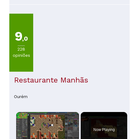
menos uma vez, está gastronomia.
30€
(
52
)
De
30
a
9
45€
,0
(
23
)
De
228
45
opiniões
a
60€
(
6
)
De
Restaurante Manhãs
60
a
100€
Ourém
(
2
)
Mais
de
×
100€
(
3
)
Now Playing