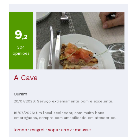
Portuguesa
(
151
)
Otras
cocinhas
(
98
)
9
Mediterraneo
,2
(
75
)
Italiana
304
(
22
)
opiniões
VER
TODAS
A Cave
PREÇOS
Ourém
Menos
20/07/2026: Serviço extremamente bom e excelente.
de
20€
19/07/2026: Um local acolhedor, com muito bons
(
125
)
empregados, sempre com amabilidade em atender os
De
pedidos ou o que os clientes possam querer, também são
20
muito prestáveis e preocupados em perguntar ao cliente.
lombo
magret
sopa
arroz
mousse
a
Recomendo este local para puderem experimentar ao