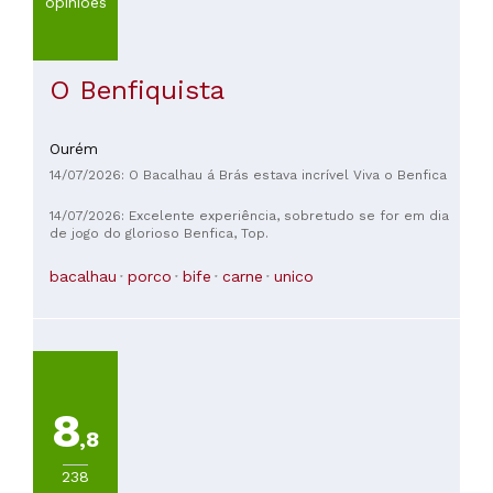
opiniões
O Benfiquista
Ourém
14/07/2026: O Bacalhau á Brás estava incrível Viva o Benfica
14/07/2026: Excelente experiência, sobretudo se for em dia
de jogo do glorioso Benfica, Top.
bacalhau
porco
bife
carne
unico
8
,8
238