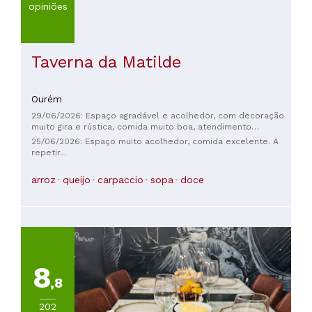
opiniões
Taverna da Matilde
Ourém
29/06/2026: Espaço agradável e acolhedor, com decoração
muito gira e rústica, comida muito boa, atendimento
simpático - recomendo - é uma bela experiência
25/06/2026: Espaço muito acolhedor, comida excelente. A
repetir...
arroz
queijo
carpaccio
sopa
doce
8
,8
202