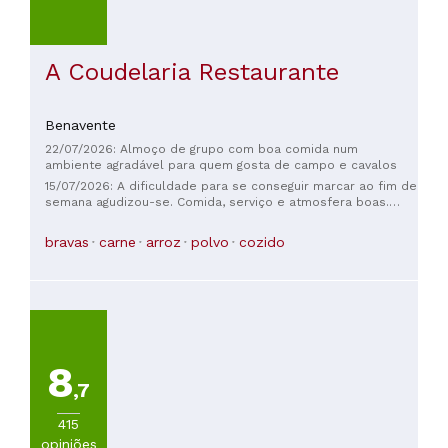
A Coudelaria Restaurante
Benavente
22/07/2026: Almoço de grupo com boa comida num
ambiente agradável para quem gosta de campo e cavalos
15/07/2026: A dificuldade para se conseguir marcar ao fim de
semana agudizou-se. Comida, serviço e atmosfera boas.
Peca por não se alterarem menus . Dado o interesse
demonstrado pelos Clientes justificavam-se melhorias
bravas
carne
arroz
polvo
cozido
gerais.
8
,7
415
opiniões