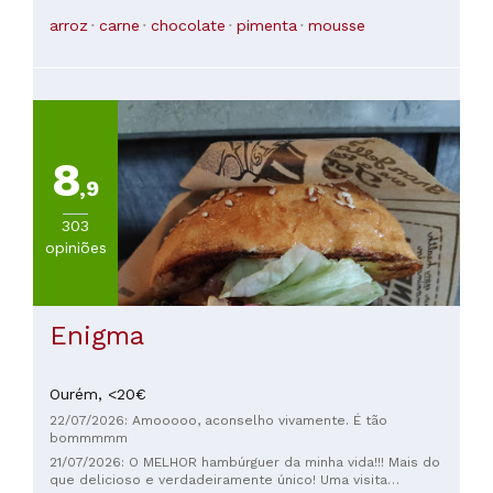
aos de outros lugares. Nenhuma das sobremesas é comum,
arroz
carne
chocolate
pimenta
mousse
e os brownies são imperdíveis. Quem confiou na minha
avaliação e experimentou foi o vencedor. Foi uma pena não
poder voltar a esse restaurante.
8
,9
303
opiniões
Enigma
Ourém,
<20€
22/07/2026: Amooooo, aconselho vivamente. É tão
bommmmm
21/07/2026: O MELHOR hambúrguer da minha vida!!! Mais do
que delicioso e verdadeiramente único! Uma visita