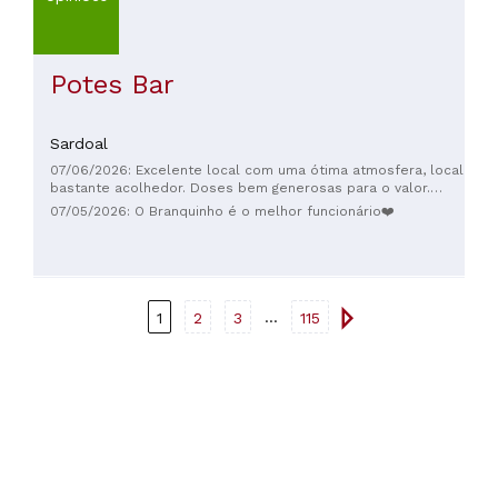
Potes Bar
Sardoal
07/06/2026: Excelente local com uma ótima atmosfera, local
bastante acolhedor. Doses bem generosas para o valor.
Agradecimento especial à(s) atendedor(as) Mariana(as)!
07/05/2026: O Branquinho é o melhor funcionário❤️
...
1
2
3
115