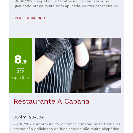
06/06/2026: Espetacular! Pratos muito bem servidos.
Qualidade preço muito bem aplicada. Muitos parabéns. Muito
simpáticos. Deixo a sugestão das bochechas, qualquer coisa
de ótimo. ✨
arroz
bacalhau
8
,9
322
opiniões
Restaurante A Cabana
Ourém,
20-30€
27/06/2026: Adorei muito, o comer é maravilhoso todos os
pratos são deliciosos os funcionários são muito simpáticos