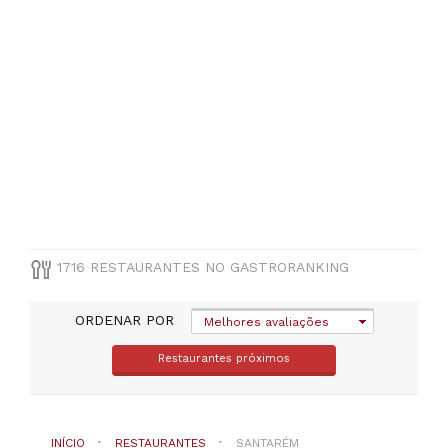
(
98
)
Rio
Maior
(
98
)
Almeirim
(
92
)
Cartaxo
(
81
)
Entroncamento
(
67
)
VER
TODAS
1716 RESTAURANTES NO GASTRORANKING
TIPO
ORDENAR POR
Melhores avaliações
DE
COZINHA
Restaurantes próximos
Outras
cocinhas
européias
(
191
)
INÍCIO
RESTAURANTES
SANTARÉM