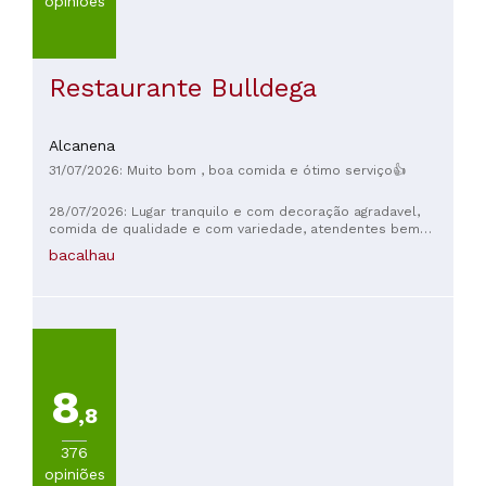
opiniões
Restaurante Bulldega
Alcanena
31/07/2026: Muito bom , boa comida e ótimo serviço👍
28/07/2026: Lugar tranquilo e com decoração agradavel,
comida de qualidade e com variedade, atendentes bem
humorados e atenciosos. Um lugar que merece mais
bacalhau
reconhecimento e atenção, embora traga uma energia mais
chic e requintada os preços são mais assesiveis e tem
meno para quem tem estadia no Hotel. Recomendo virem
com um par romântico ou a familia para pider aproveitar.
8
,8
376
opiniões