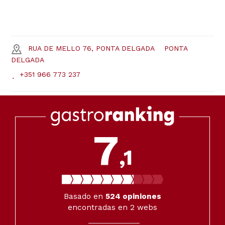
RUA DE MELLO 76, PONTA DELGADA
PONTA
DELGADA
+351 966 773 237
7
,1
Basado en
524
opiniones
encontradas en 2 webs