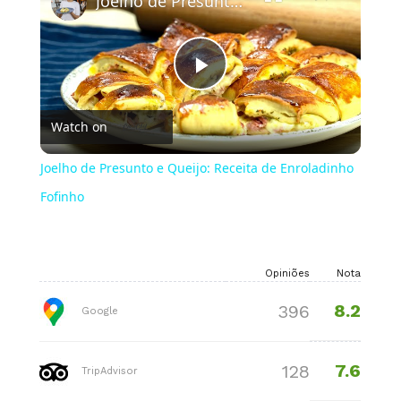
Joelho de Presunto e Queijo: Receita de Enroladinho Fofinho
Play
Watch on
Video
Joelho de Presunto e Queijo: Receita de Enroladinho
Fofinho
Opiniões
Nota
8.2
396
Google
7.6
128
TripAdvisor