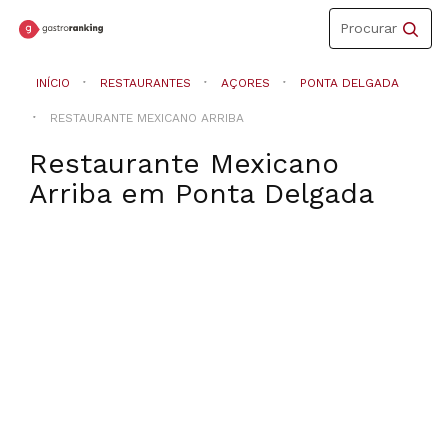
Toggle
Procurar
navigation
INÍCIO
RESTAURANTES
AÇORES
PONTA DELGADA
RESTAURANTE MEXICANO ARRIBA
Restaurante Mexicano
Arriba
em
Ponta Delgada