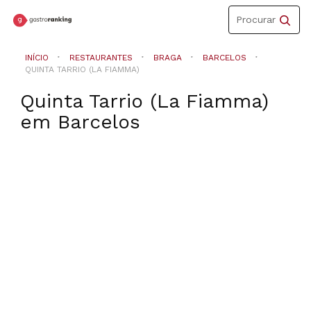
Toggle
Procurar
navigation
INÍCIO
RESTAURANTES
BRAGA
BARCELOS
QUINTA TARRIO (LA FIAMMA)
Quinta Tarrio (La Fiamma)
em
Barcelos