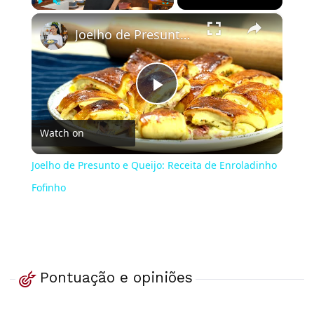
×
Play
Unmute
Fullscreen
Joelho de Presunto e Queijo: Receita de Enroladinho Fofinho
Play
Watch on
Video
Joelho de Presunto e Queijo: Receita de Enroladinho
Fofinho
Pontuação e opiniões