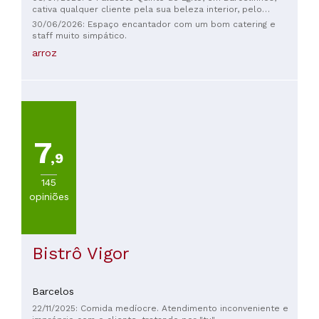
cativa qualquer cliente pela sua beleza interior, pelo
excelente serviço e pela excelência das iguarias.
30/06/2026: Espaço encantador com um bom catering e
staff muito simpático.
arroz
7
,9
145
opiniões
Bistrô Vigor
Barcelos
22/11/2025: Comida medíocre. Atendimento inconveniente e