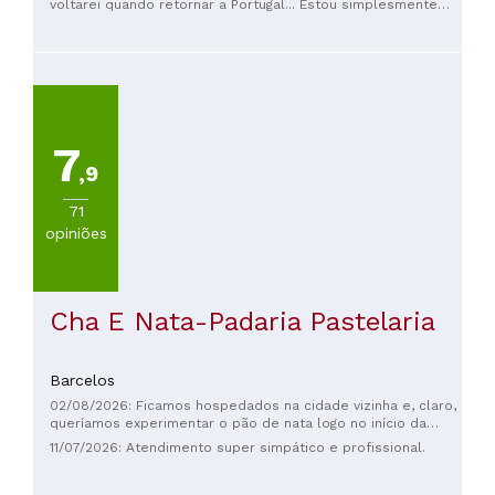
voltarei quando retornar a Portugal... Estou simplesmente
sem palavras para descrever.
7
,9
71
opiniões
Cha E Nata-Padaria Pastelaria
Barcelos
02/08/2026: Ficamos hospedados na cidade vizinha e, claro,
queríamos experimentar o pão de nata logo no início da
nossa viagem a Portugal. Estavam fantásticos. O meu filho
11/07/2026: Atendimento super simpático e profissional.
experimentou pão de nata pela primeira vez e adorou! A
massa folhada estava crocante por inteiro, o recheio era
generoso e não muito doce, a caramelização estava linda e