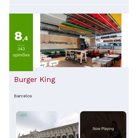
8
,4
343
opiniões
Burger King
Barcelos
×
Now Playing