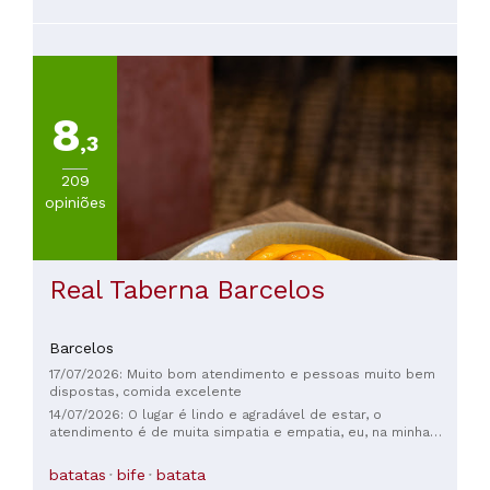
8
,3
209
opiniões
Real Taberna Barcelos
Barcelos
17/07/2026: Muito bom atendimento e pessoas muito bem
dispostas, comida excelente
14/07/2026: O lugar é lindo e agradável de estar, o
atendimento é de muita simpatia e empatia, eu, na minha
condição de grávida, a francesinha foi feita com uma atenção
diferenciada, onde todos os enchidos foram passados pela
batatas
bife
batata
chapa para um cozimento. A entrada de pão de alho