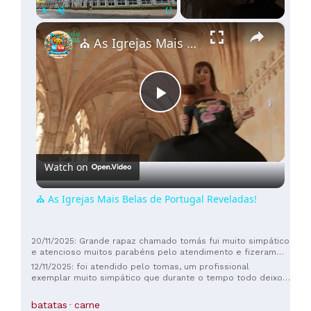
×
Play
Unmute
Fullscreen
⛪ As Igrejas Mais Belas de Portugal Reveladas!
Play
Video
Watch on
⛪ As Igrejas Mais Belas de Portugal Reveladas!
20/11/2025: Grande rapaz chamado tomás fui muito simpático
e atencioso muitos parabéns pelo atendimento e fizeram
uma escolha a contratar esse jovem
12/11/2025: foi atendido pelo tomas, um profissional
exemplar muito simpático que durante o tempo todo deixou
nos confortáveis a fazer o pedido, exemplo de empregado e
de ser humano, só de anotar que devia receber um aumento
batatas
carne