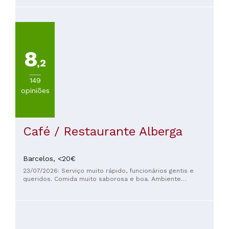
fosse possível. Isso é gratidão, cuidado e verdadeiro
espírito de serviço. Obrigado, Munchies. E obrigado, Adriano!
8
,2
149
opiniões
Café / Restaurante Alberga
Barcelos,
<20€
23/07/2026: Serviço muito rápido, funcionários gentis e
queridos. Comida muito saborosa e boa. Ambiente
acolhedor e aconchegante