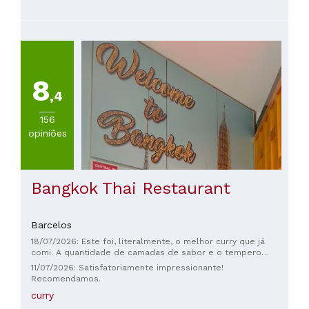
e regalias
8
,4
156
opiniões
Bangkok Thai Restaurant
Barcelos
18/07/2026: Este foi, literalmente, o melhor curry que já
comi. A quantidade de camadas de sabor e o tempero
estavam simplesmente perfeitos. Acho que nunca mais vou
11/07/2026: Satisfatoriamente impressionante!
provar um curry tão bom em toda a minha vida. Para
Recomendamos.
completar, eles também serviram um Hugo incrível. O garçom
curry
foi muito simpático, ele é sensacional! 100000/5