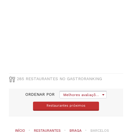
cocinhas
(
19
)
Portuguesa
(
11
)
Mediterraneo
(
6
)
Italiana
(
5
)
VER
TODAS
285 RESTAURANTES NO GASTRORANKING
PREÇOS
Menos
ORDENAR POR
de
Melhores avaliações
20€
Restaurantes próximos
(
18
)
De
20
a
30€
INÍCIO
RESTAURANTES
BRAGA
BARCELOS