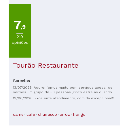
viagem.
7
,9
219
opiniões
Tourão Restaurante
Barcelos
13/07/2026: Adorei fomos muito bem servidos apesar de
sermos um grupo de 50 pessoas ,cinco estrelas quando
tiver oportunidade vou voltar
19/06/2026: Excelente atendimento, comida excepcional!!
carne
cafe
churrasco
arroz
frango