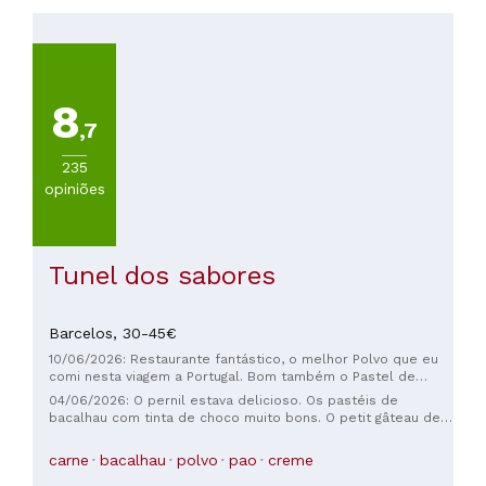
(
7
)
De
30
a
45€
8
(
5
)
,7
De
45
235
a
opiniões
60€
(
3
)
Mais
Tunel dos sabores
de
100€
(
3
)
Barcelos,
30-45€
10/06/2026: Restaurante fantástico, o melhor Polvo que eu
comi nesta viagem a Portugal. Bom também o Pastel de
bacalhau com tinta de lula. Vale muito a pena. Recomendo.
04/06/2026: O pernil estava delicioso. Os pastéis de
bacalhau com tinta de choco muito bons. O petit gâteau de
caramelo ótimo!
carne
bacalhau
polvo
pao
creme