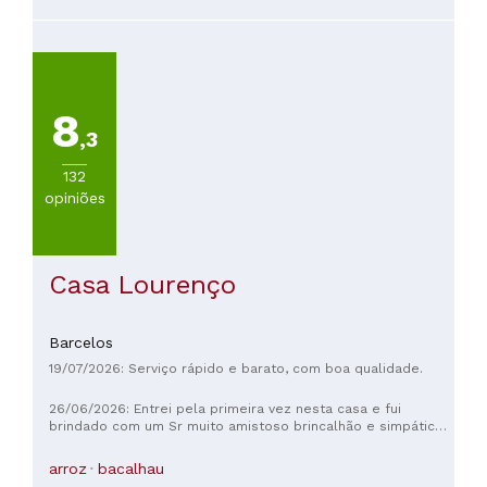
8
,3
132
opiniões
Casa Lourenço
Barcelos
19/07/2026: Serviço rápido e barato, com boa qualidade.
26/06/2026: Entrei pela primeira vez nesta casa e fui
brindado com um Sr muito amistoso brincalhão e simpático,
só aí encheu me de satisfação e alegria 😂, quanto á comida
serviram me Rojões, delicioso, casa típica Portuguesa com
arroz
bacalhau
gente simpática, simples e humilde, voltarei um dia 👌😎