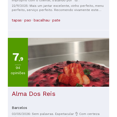
impróprio com o cliente, tratando por "tu".
22/11/2025: Mais um jantar excelente, vinho perfeito, menu
perfeito, serviço perfeito. Recomendo vivamente este
restaurante de 10 estrelas. Não se desiludirá de forma
alguma, é verdadeiramente magnífico.
tapas
pao
bacalhau
pate
7
,9
94
opiniões
Alma Dos Reis
Barcelos
03/05/2026: Sem palavras. Espetacular 👌 Com certeza