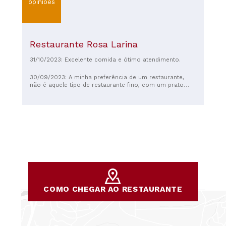
opiniões
Restaurante Rosa Larina
31/10/2023: Excelente comida e ótimo atendimento.
30/09/2023: A minha preferência de um restaurante,
não é aquele tipo de restaurante fino, com um prato
apresentado, com pouco que comer, caro e que saio de
lá cheio de fome. Pra mim o meu restaurante preferido,
e ou são aqueles que servem um bom comer, um prato
cheio, e tudo servido com um sorriso que nos faz sentir
bem e esquecer os nossos problemas. E é exatamente
isto que este restaurante oferece. Bom comer, bom
vinho e melhor serviço. Estejam perto de Soure ou
façam uma viagem até lá, visitem neste restaurante. Não
se vão arrepender. Obrigado por um excelente almoço e
até já que não me demoro.
COMO CHEGAR AO RESTAURANTE