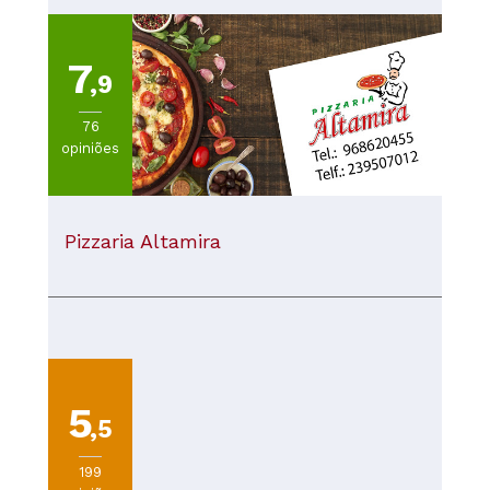
7
,9
76
opiniões
Pizzaria Altamira
5
,5
199