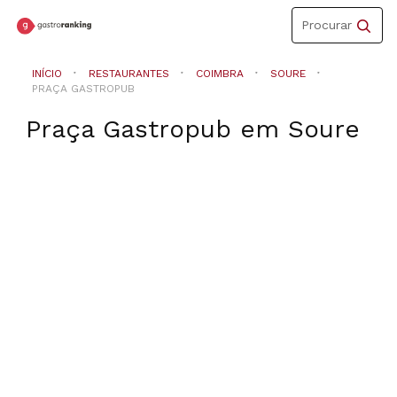
Toggle
Procurar
navigation
INÍCIO
RESTAURANTES
COIMBRA
SOURE
PRAÇA GASTROPUB
Praça Gastropub
em
Soure