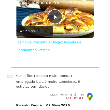
Joelho de Presunto e Queijo: Receita de Enroladinho Fofinho
Play
Watch on
Video
Joelho de Presunto e Queijo: Receita de
Enroladinho Fofinho
Camarões tempura muita bons!! E o
empregado bala é muito atencioso!! 5
estrelas sem dúvida
MAIS COMENTÁRIOS
EM
GOOGLE
.
Ricardo Roque
02 Maio 2026