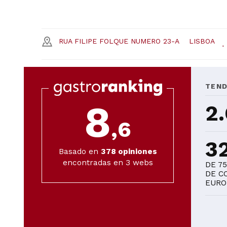
RUA FILIPE FOLQUE NUMERO 23-A
LISBOA
TEND
8
2
,6
3
Basado en
378
opiniones
encontradas en 3 webs
DE 7
DE C
EURO