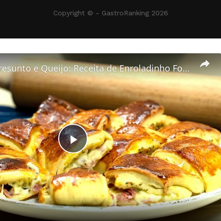
Copyright © - GastroRanking 2026
Joelho de Presunto e Queijo: Receita de Enroladinho Fofinho
Play
Video