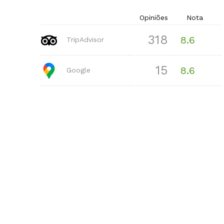
Opiniões
Nota
318
8.6
TripAdvisor
15
8.6
Google