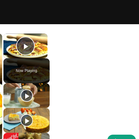
×
×
Play Video
Now Playing