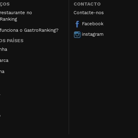
IÇOS
CONTACTO
restaurante no
Contacte-nos
Ranking
Facebook
unciona o GastroRanking?
instagram
S PAÍSES
nha
arca
ha
a
o