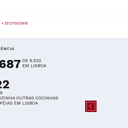
+351211931916
ÊNCIA
.687
DE 6.532
EM LISBOA
22
59
OZINHA OUTRAS COCINHAS
PÉIAS EM LISBOA