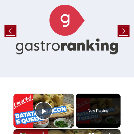
×
Now Playing
Play Video
×