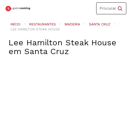
Toggle
Procurar
navigation
INÍCIO
RESTAURANTES
MADEIRA
SANTA CRUZ
LEE HAMILTON STEAK HOUSE
Lee Hamilton Steak House
em
Santa Cruz