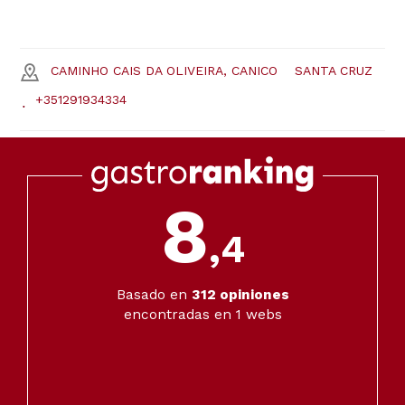
CAMINHO CAIS DA OLIVEIRA, CANICO
SANTA CRUZ
+351291934334
8
,4
Basado en
312
opiniones
encontradas en 1 webs