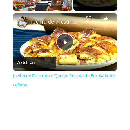
×
Play
Unmute
Fullscreen
Joelho de Presunto e Queijo: Receita de Enroladinho Fofinho
Play
Watch on
Video
Joelho de Presunto e Queijo: Receita de Enroladinho
Fofinho