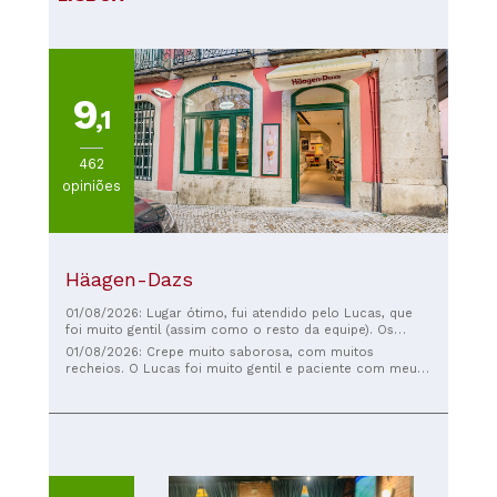
9
,1
462
opiniões
Häagen-Dazs
01/08/2026: Lugar ótimo, fui atendido pelo Lucas, que
foi muito gentil (assim como o resto da equipe). Os
sorvetes de limão e manga são deliciosos.
01/08/2026: Crepe muito saborosa, com muitos
recheios. O Lucas foi muito gentil e paciente com meu
pedido complicado 😅