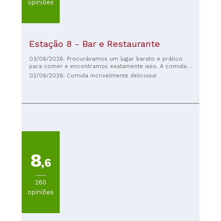
opiniões
Estação 8 - Bar e Restaurante
03/06/2026: Procurávamos um lugar barato e prático
para comer e encontramos exatamente isso. A comida
era razoável, mas os preços são muito baixos para os
02/06/2026: Comida incrivelmente deliciosa!
padrões da Europa Ocidental, compensando a falta de
qualidade. O atendimento foi simpático e prestativo. Não
há muitos turistas por perto – parece ser mais um lugar
frequentado pelos moradores locais. Além disso, é um
lugar para comer algo rápido, em vez de ficar por muito
tempo.
8
,6
260
opiniões