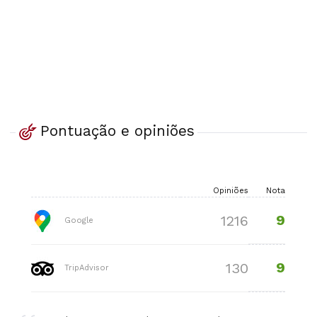
Pontuação e opiniões
Opiniões
Nota
9
1216
Google
9
130
TripAdvisor