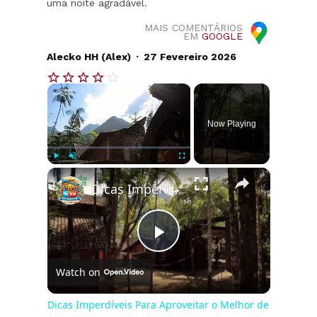
uma noite agradável.
MAIS COMENTÁRIOS
EM
GOOGLE
.
Alecko HH (Alex)
27 Fevereiro 2026
×
Now Playing
×
Play
Unmute
Fullscreen
Dicas Imperdíveis Para Aproveitar o Melhor de Paraty 🌴✨
Play
Watch on
Video
Dicas Imperdíveis Para Aproveitar o Melhor de