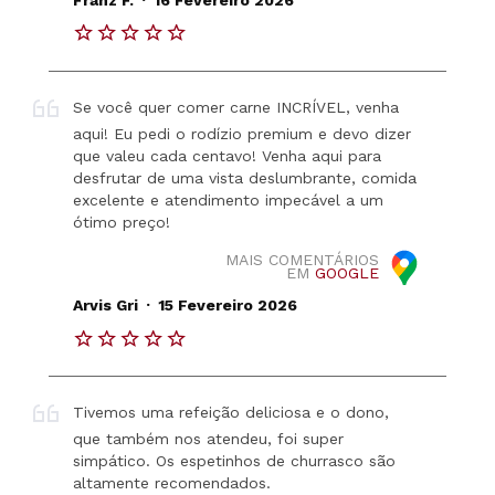
Franz F.
16 Fevereiro 2026
Se você quer comer carne INCRÍVEL, venha
aqui! Eu pedi o rodízio premium e devo dizer
que valeu cada centavo! Venha aqui para
desfrutar de uma vista deslumbrante, comida
excelente e atendimento impecável a um
ótimo preço!
MAIS COMENTÁRIOS
EM
GOOGLE
.
Arvis Gri
15 Fevereiro 2026
Tivemos uma refeição deliciosa e o dono,
que também nos atendeu, foi super
simpático. Os espetinhos de churrasco são
altamente recomendados.