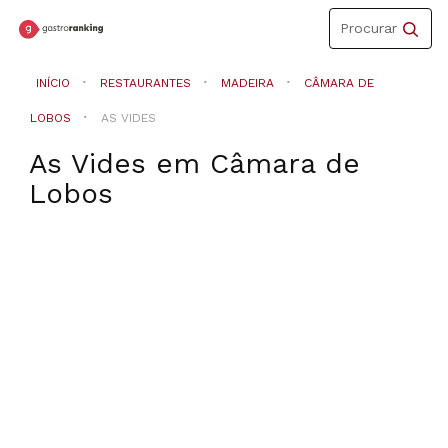
Toggle
Procurar
navigation
INÍCIO
RESTAURANTES
MADEIRA
CÂMARA DE
LOBOS
AS VIDES
As Vides
em
Câmara de
Lobos