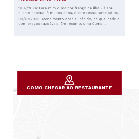
11/07/2026: Para mim o melhor frango da ilha. Já sou
cliente habitual à muitos anos, e este restaurante só tem
tendência a melhorar.
09/07/2026: Atendimento cordial, rápido, de qualidade e
com preços razoáveis. Em resumo, uma ótima
experiência, um lugar fantástico para saborear um
delicioso espetinho de carne e desfrutar de uma
experiência verdadeiramente autêntica!
COMO CHEGAR AO RESTAURANTE