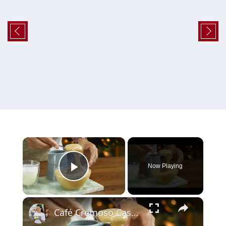
×
Now Playing
Play Video
×
Café Cremoso Caseiro