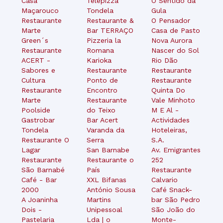
Casa
Telepizza
O Sentido da
Maçarouco
Tondela
Gula
Restaurante
Restaurante &
O Pensador
Marte
Bar TERRAÇO
Casa de Pasto
Green´s
Pizzeria la
Nova Aurora
Restaurante
Romana
Nascer do Sol
ACERT -
Karioka
Rio Dão
Sabores e
Restaurante
Restaurante
Cultura
Ponto de
Restaurante
Restaurante
Encontro
Quinta Do
Marte
Restaurante
Vale Minhoto
Poolside
do Teixo
M E Al -
Gastrobar
Bar Acert
Actividades
Tondela
Varanda da
Hoteleiras,
Restaurante O
Serra
S.A.
Lagar
San Barnabe
Av. Emigrantes
Restaurante
Restaurante o
252
São Barnabé
País
Restaurante
Café - Bar
XXL Bifanas
Calvario
2000
António Sousa
Café Snack-
A Joaninha
Martins
bar São Pedro
Dois -
Unipessoal
São João do
Pastelaria
Lda | o
Monte-