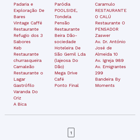
Padaria e
Paródia
Caramulo
Exploração De
POOLSIDE,
RESTAURANTE
Bares
Tondela
O CALÚ
Vintage Caffé
Pensão
Restaurante O
Restaurante
Restaurante
PENSADOR
Refugio dos 3
Beira Dão-
Zaswer
Sabores
sociedade
Av. Dr. António
Keb
Hoteleira De
José de
Restaurante
São Gemil Lda
Almeida 10
churrasqueira
(lajeosa Do
Av. Igreja 989
Camaleão
Dão)
Av. Emigrantes
Restaurante o
Mega Drive
299
Lagar
Café
Bandeira By
Gastrófilo
Ponto Final
Moments
Varanda Do
Criz
A Bica
1