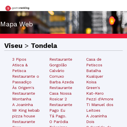
Mapa Web
Viseu
>
Tondela
3 Pipos
Restaurante
Casa de
Atisca &
Gorgolão
Petiscos
Petisca
Calvário
Batalha
Restaurante o
Corruxo
Kualquer
Passadiço
Barba Azeda
Koisa
Às Origem's
Restaurante
Green's
Restaurante
Casa Nossa
Kat-Kero
Montanha
Rosicar 2
Pezzi d'Amore
A Joaninha
Restaurante
Ti Manuel dos
Mr King kebab
Pago Eu
Leitoes
pizza house
Tá Pago.
A Joaninha
Restaurante
O Paródia
Dois