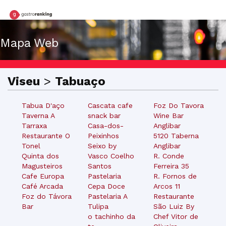
Mapa Web
Viseu
>
Tabuaço
Tabua D'aço
Cascata cafe
Foz Do Tavora
Taverna A
snack bar
Wine Bar
Tarraxa
Casa-dos-
Anglibar
Restaurante O
Peixinhos
5120 Taberna
Tonel
Seixo by
Anglibar
Quinta dos
Vasco Coelho
R. Conde
Magusteiros
Santos
Ferreira 35
Cafe Europa
Pastelaria
R. Fornos de
Café Arcada
Cepa Doce
Arcos 11
Foz do Távora
Pastelaria A
Restaurante
Bar
Tulipa
São Luiz By
o tachinho da
Chef Vitor de