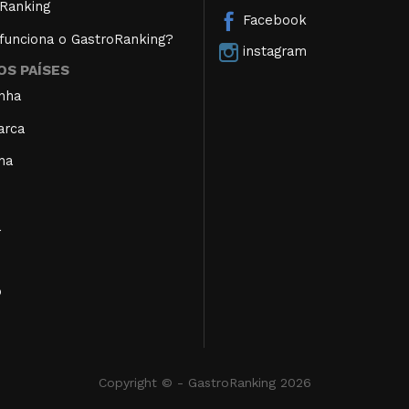
Ranking
Facebook
unciona o GastroRanking?
instagram
S PAÍSES
nha
arca
ha
a
o
Copyright © - GastroRanking 2026