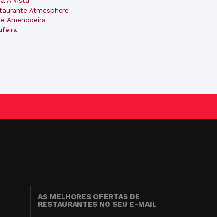
ra A Vista
taurante Atmosphere
e Amendoeira
ufeira
AS MELHORES OFERTAS DE
RESTAURANTES NO SEU E-MAIL