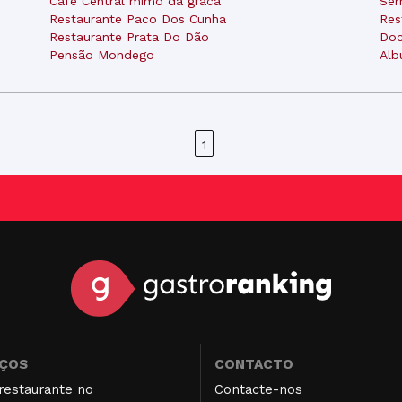
Café Central mimo da graca
Ser
Restaurante Paco Dos Cunha
Res
Restaurante Prata Do Dão
Doc
Pensão Mondego
Alb
1
IÇOS
CONTACTO
restaurante no
Contacte-nos