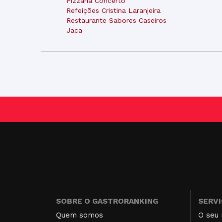
Pizzaria Concerto
Refeições Cristina Laranjeira
Restaurante Sabores Caseiros
Jaca
SOBRE O GASTRORANKING
SERV
Quem somos
O seu 