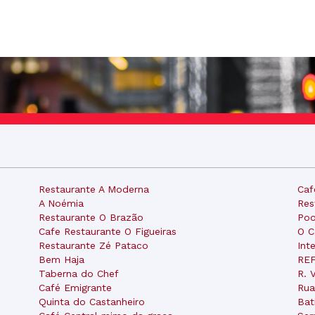
Restaurante A Moderna
Caf
A Noémia
Res
Restaurante O Brazão
Poo
Cafe Restaurante O Figueiras
O C
Restaurante Zé Pataco
Int
Bem Haja
REF
Taberna do Chef
R. 
Café Emigrante
Rua
Quinta do Castanheiro
Bat