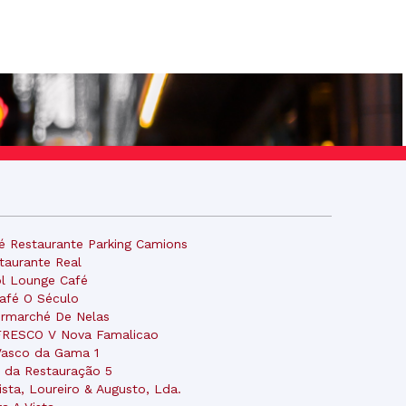
é Restaurante Parking Camions
taurante Real
l Lounge Café
afé O Século
ermarché De Nelas
RESCO V Nova Famalicao
Vasco da Gama 1
 da Restauração 5
ista, Loureiro & Augusto, Lda.