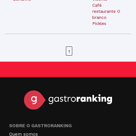
Café
restaurante O
branco
Pickles
1
SOBRE O GASTRORANKING
Quem somos