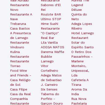
Vale Abraão
Restaurante
Adrinia The
Restaurante
Sabores d'El
Legend
Novo
Rei
Déluxe
Restaurante A
Roulote BAR
Quinta do
Nave
Ultimo STOP
Neto
Trebaruna
Hime Sushi
Adega Lopes
Casa Bastos
Restaurante
Ribeiro
A Presunteca
"O Castiço"
Hotel Lamego
de Lamego
Real Bar
Restaurant
Restaurante
Lila Vanilla
Solar do
Vindouro
ADEGA MATOS
Espirito Santo
Kulina
Darema Waffle
O Retiro Dos
Restaurante
Bubble
Passarinhos -
Restaurante
Lamego
Marlene
Torrao
Vitor
Monteiro,
Food Wine
Cortelheiro
Unipessoal,
and Friends -
Adega Matos
Lda
Casa Relógio
de Sebastiao
Cafeteria A
de Sol
J. Carneiro
Tirana
Casa Filipe
Six Senses
Aroma Da
Casa da Real
Taberna do
India
Companhia
Porfirio -
Rua Nova
Restaurante
Garçon Douro
Pastelaria