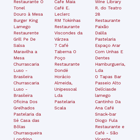
Restaurante O
Cafe Maia
Wine Library
Tonel
Café E.
R. do Teatro
Douro à Mesa
Leclerc
28
Burger King
RM Tokinhas
Restaurante
Lamego
Restaurante
Paixão
Restaurente
Viscondes da
Dalila
Grill Pe De
Várzea
Pastelaria
Salsa
7 Café
Espaço Arar
Maravilha a
Taberna O
Com Unhas E
Mesa
Poço
Dentes
Churrascaria
Restaurante
Hamburgueria,
Luso -
Dondé
Lda
Brasileira
Horácio
O Tapas Bar
Churrascaria
Almeida,
Passeio Alto
Luso -
Unipessoal
Delíciasde
Brasileira
Lda
lamego
Oficina Dos
Pastelaria
Cantinho Da
Grelhados
Scala
Ana Café
Pastelaria da
Snack-bar
Sé Casa das
Diogo Fula
Bôlas
Restaurante e
Churrasqueira
Café - São
Londrino
Vicente