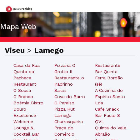
Mapa Web
Viseu
>
Lamego
Casa da Rua
Pizzaria O
Restaurante
Quinta da
Grotto II
Bar Quinta
Pacheca
Restaurante o
Ferra Bordão
Restaurant
Padrinho
(sé)
O Sousa
Sara's
A Cozinha do
O Branco
Cova do Barro
Espirito Santo
Boémia Bistro
O Paraíso
Lda
Douro
Pizza Hut
Cafe Snack
Excellence
Lamego
Bar Paulo S
Welcome
Churrasqueira
QVL
Lounge &
Praça do
Quinta do Vale
Cocktail Bar
Comércio
Abraão