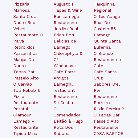
Pizzaria
Augusto's
Tasquinha
Mafiosa
Tapas & Wine
Regional
Santa Cruz
Bar Lamego
O Teu Abrigo
Douro Red
Restaurante
Rua. Do
Velvet
Jardim Real
Castelo 55
Restaurante O
Brian Boru
Lamego
Paiva
Delícias de
Quinta Santa
Retiro dos
Lamego
Eufemia
Passarinhos
Chlorophyla &
O Branco
Manjar Do
Cª -
Restaurante e
Douro
Winehouse
Café
Tapas Bar
Café Entre
Café Santa
Passeio Alto
Amigos
Cruz
O Carvão
Lamegrill
Sabores D'el
Top Kebab &
restaurant
Rei
Pizza
Restaurante
Restaurante
Restaurante
Se Cristia
Porreiro
Ratatui
O
R. da Pereira 2
Glamour
Comendador
O Tapas Bar
Lamego -
Leitão à Hugo
Passeio Alto
Restaurante
Rota Dos
Restaurante
Tipico Mina
Sabores
CASA BASTOS