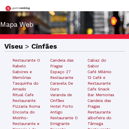
Mapa Web
Viseu
>
Cinfães
Restaurante O
Candeia das
Cabaz do
Rabelo
Fragas
Sabor
Sabores e
Espaço 27
Café Milénio
Memórias
Restaurante
13 Café e
Tasquinha do
Caravela De
Restaurante
Amado
Ouro
Cafe Snack
Ritual Cafe
Varanda de
Bar Memorias
Restaurante
Cinfães
Candeia das
Pizzaria Roma
Hotel Porto
Fragas
Encosta do
Antigo
Restaurante
Moinho-
Restaurante O
albofeira do
Restaurante e
Emigrante
Tâmega