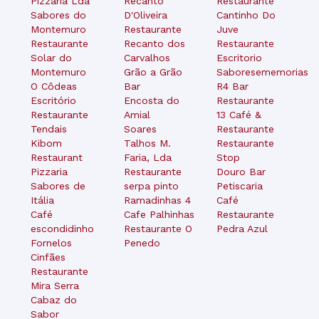
Pizzaria Lda
Recanto
Restaurante
Sabores do
D'Oliveira
Cantinho Do
Montemuro
Restaurante
Juve
Restaurante
Recanto dos
Restaurante
Solar do
Carvalhos
Escritorio
Montemuro
Grão a Grão
Saboresememorias
O Côdeas
Bar
R4 Bar
Escritório
Encosta do
Restaurante
Restaurante
Amial
13 Café &
Tendais
Soares
Restaurante
Kibom
Talhos M.
Restaurante
Restaurant
Faria, Lda
Stop
Pizzaria
Restaurante
Douro Bar
Sabores de
serpa pinto
Petiscaria
Itália
Ramadinhas 4
Café
Café
Cafe Palhinhas
Restaurante
escondidinho
Restaurante O
Pedra Azul
Fornelos
Penedo
Cinfães
Restaurante
Mira Serra
Cabaz do
Sabor