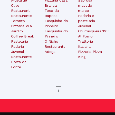
Aldelaide
Pizzaria Casa
Sabrosa
Olive
Branca
macedo
Restaurant
Toca da
marco
Restaurante
Raposa
Padaria e
Toronto
Tasquinha do
pastelaria
Pizzaria Vila
Pinheiro
Juvenal II
Jardim
Tasquinha do
ChurrasqueiraN103
Coffee Break
Pinheiro
Al Forno
Pastelaria
O Nicho
Trattoria
Padaria
Restaurante
Italiana
Juvenal II
Adega
Pizzaria Pizza
Restaurante
King
Horta da
Fonte
1