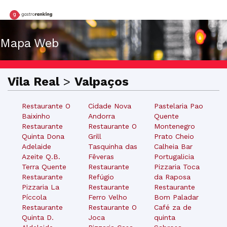
Mapa Web
Vila Real
>
Valpaços
Restaurante O
Cidade Nova
Pastelaria Pao
Baixinho
Andorra
Quente
Restaurante
Restaurante O
Montenegro
Quinta Dona
Grill
Prato Cheio
Adelaide
Tasquinha das
Calheia Bar
Azeite Q.B.
Fêveras
Portugalicia
Terra Quente
Restaurante
Pizzaria Toca
Restaurante
Refúgio
da Raposa
Pizzaria La
Restaurante
Restaurante
Píccola
Ferro Velho
Bom Paladar
Restaurante
Restaurante O
Café za de
Quinta D.
Joca
quinta