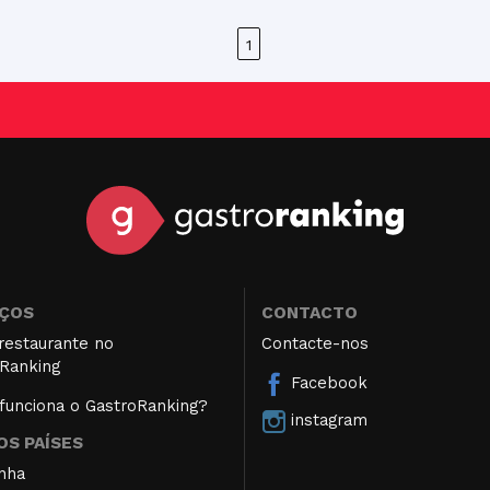
1
IÇOS
CONTACTO
restaurante no
Contacte-nos
Ranking
Facebook
unciona o GastroRanking?
instagram
S PAÍSES
nha