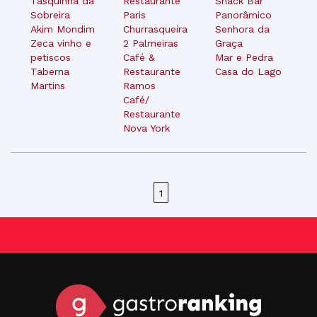
Tasquinha da
Restaurante
Snack Bar
Sobreira
Paris
Panorâmico
Akim Mondim
Churrasqueira
Senhora da
Zeca vinho e
2 Palmeiras
Graça
petiscos
Café &
Mar e Pedra
Taberna
Restaurante
Casa do Lago
Martins
Ramos
Café/
Restaurante
Nova York
1