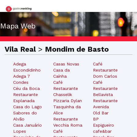
Mapa Web
Vila Real
>
Mondim de Basto
Adega
Casas Novas
Café
Escondidinho
Casa da
Restaurante
Adega 7
Caínha
Dom Carlos
Condes
Café
Café
Céu da Boca
Restaurante
Restaurante
Restaurante
Chasselik
Bellavista
Esplanada
Pizzaria Dylan
Restaurante
Casa do Lago
Tasquinha da
Avenida
Sabores do
Alice
Old Bar
Alvão
Restaurante
BP
Casa Januário
Vecchia Roma
Espigueiro
Lopes
Café
cafe&bar